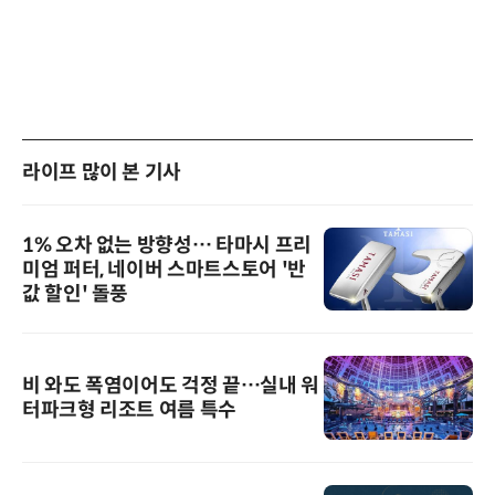
라이프 많이 본 기사
1% 오차 없는 방향성… 타마시 프리
미엄 퍼터, 네이버 스마트스토어 '반
값 할인' 돌풍
비 와도 폭염이어도 걱정 끝…실내 워
터파크형 리조트 여름 특수