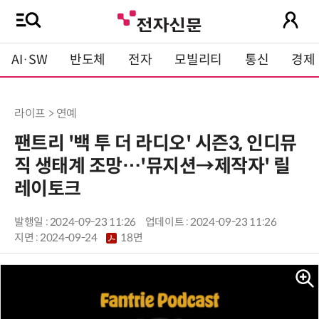
AI·SW
반도체
전자
모빌리티
통신
경제
라이프 > 연예
팬트리 '백 투 더 라디오' 시즌3, 인디뮤
직 생태계 조망…'뮤지션→제작자' 릴
레이토크
발행일 : 2024-09-23 11:26
업데이트 : 2024-09-23 11:26
지면 :
2024-09-24
18면