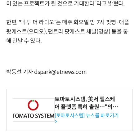
미 있는 프로젝트가 될 것으로 기대한다”라고 밝혔다.
한편, '백 투 더 라디오'는 매주 화요일 밤 7시 팟빵·애플
팟캐스트(오디오), 팬트리 팟캐스트 채널(영상) 등을 통
해 만날 수 있다.
박동선 기자 dspark@etnews.com
토마토시스템, 美서 헬스케
어 플랫폼 특허 출원…“의료
기관·보험사 공략”
[토마토시스템] 뉴스룸 바로가기
>