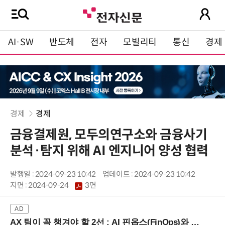
AI·SW
반도체
전자
모빌리티
통신
경제
경제
경제
금융결제원, 모두의연구소와 금융사기
분석·탐지 위해 AI 엔지니어 양성 협력
발행일 : 2024-09-23 10:42
업데이트 : 2024-09-23 10:42
지면 :
2024-09-24
3면
AX 팀이 꼭 챙겨야 할 2선 : AI 핀옵스(FinOps)와 토큰 거버넌스 (8/21 잠실역)