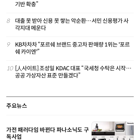
기반 확충”
8
대출 못 받아 신용 못 쌓는 악순환…서민 신용평가 사
각지대 메운다
9
KB차차차 “포르쉐 브랜드 중고차 판매량 1위는 '포르
쉐 카이엔'”
10
[人사이트] 조성일 KDAC 대표 “국세청 수탁은 시작…
공공 가상자산 표준 만들겠다”
주요뉴스
가전 패러다임 바뀐다 파나소닉도 구
독사업