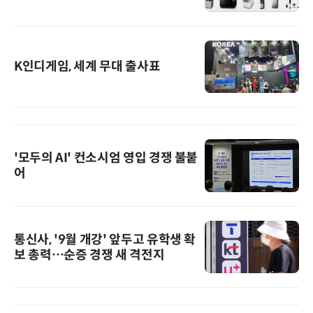
K인디게임, 세계 무대 출사표
'모두의 AI' 컨소시엄 영입 경쟁 불붙
어
통신사, '9월 개강' 앞두고 유학생 확
보 총력…순증 경쟁 새 격전지