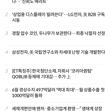
다…“신뢰도 메리트”
2
'상업용 디스플레이 빌려쓴다' …LG전자, 美 B2B 구독
시동
3
경찰 압수 코인, 두나무가 보관한다…최종 낙찰자 선정
4
삼성전자, 美 국립연구소와 차세대 난방 기술 개발한다
5
[ET특징주] 한국첨단소재, 자회사 '코리아퀀텀'
QOBLIB 등재에 기대감… 주가 上
6
6월 경상수지 497억달러 '역대 최대'…월 상품수출 첫
1000억달러 돌파
7
세제개편안에 벤처·중소기업계 환영…“생태계 성장