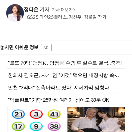
정다은 기자
기사 더보기
GS25 와인25플러스, 김선우·김물길 작가 협업 아트라벨 와인 2종 출시
놓치면 아쉬운 정보
AD