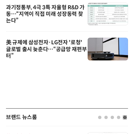
과기정통부, 4극 3특 자율형 R&D 가
동…“지역이 직접 미래 성장동력 찾
는다”
美 규제에 삼성전자·LG전자 '로청'
글로벌 출시 늦춘다…“공급망 재편부
터”
브랜드 뉴스룸