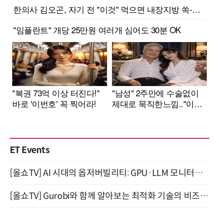
ET Events
[올쇼TV] AI 시대의 옵저버빌리티: GPU·LLM 모니터링부터 AI 기반 장애 대응까지 (8/11 생방송)
[올쇼TV] Gurobi와 함께 알아보는 최적화 기술의 비즈니스 활용 (8월 20일 생방송)