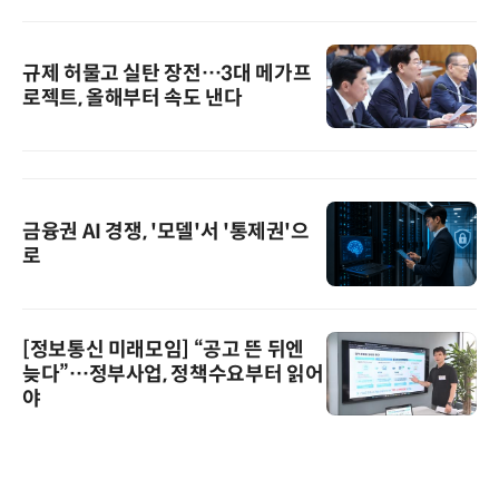
규제 허물고 실탄 장전…3대 메가프
로젝트, 올해부터 속도 낸다
금융권 AI 경쟁, '모델'서 '통제권'으
로
[정보통신 미래모임] “공고 뜬 뒤엔
늦다”…정부사업, 정책수요부터 읽어
야