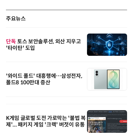
주요뉴스
단독
토스 보안솔루션, 외산 지우고
'타이탄' 도입
'와이드 폴드' 대흥행에…삼성전자,
폴드8 100만대 증산
K게임 글로벌 도전 가로막는 '불법 복
제'... 패키지 게임 '크랙' 버젓이 유통