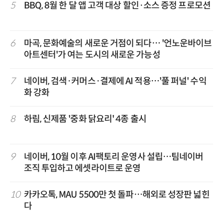
5
BBQ, 8월 한 달 앱 고객 대상 할인·소스 증정 프로모션
6
마곡, 문화예술의 새로운 거점이 되다… '언노운바이브
아트센터'가 여는 도시의 새로운 가능성
7
네이버, 검색·커머스·결제에 AI 적용…'풀 퍼널' 수익
화 강화
8
하림, 신제품 '중화 닭요리' 4종 출시
9
네이버, 10월 이후 AI팩토리 운영사 설립…팀네이버
조직 투입하고 에셋라이트로 운영
10
카카오톡, MAU 5500만 첫 돌파…해외로 성장판 넓힌
다