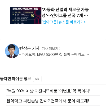
'자동화 산업의 새로운 가능
성'…인아그룹 전국 7개 도
시 세미나 페어 개최
[인아그룹] 뉴스룸 바로가기>
변상근 기자
기사 더보기
카카오톡, MAU 5500만 첫 돌파…해외로 성장판 넓힌다
놓치면 아쉬운 정보
AD