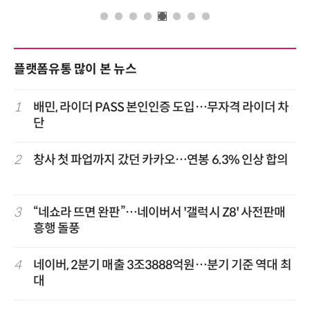
플랫폼유통 많이 본 뉴스
1
배민, 라이더 PASS 본인인증 도입…무자격 라이더 차
단
2
창사 첫 파업까지 갔던 카카오…연봉 6.3% 인상 합의
3
“네쇼라 뜨면 완판”…네이버서 '갤럭시 Z8' 사전판매
흥행 돌풍
4
네이버, 2분기 매출 3조3888억원…분기 기준 역대 최
대