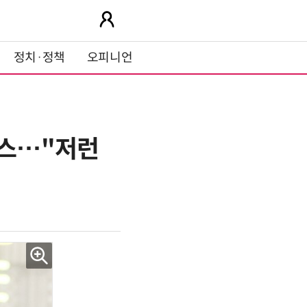
정치·정책
오피니언
렉스…"저런