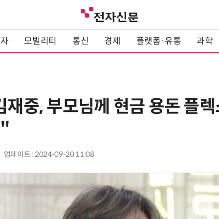
전자
모빌리티
통신
경제
플랫폼·유통
과학
 김재중, 부모님께 현금 용돈 플
"
업데이트 : 2024-09-20 11:08