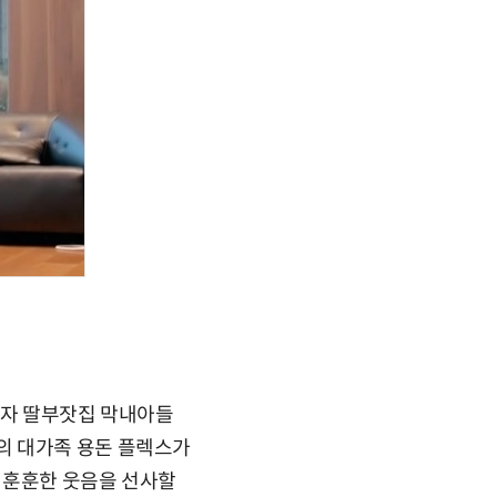
심이자 딸부잣집 막내아들
의 대가족 용돈 플렉스가
 훈훈한 웃음을 선사할