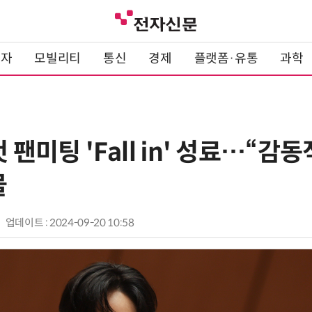
전자
모빌리티
통신
경제
플랫폼·유통
과학
첫 팬미팅 'Fall in' 성료…“감
물
업데이트 : 2024-09-20 10:58