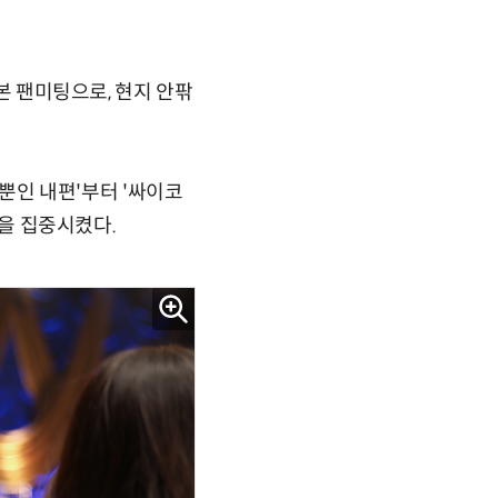
일본 팬미팅으로, 현지 안팎
나뿐인 내편'부터 '싸이코
들을 집중시켰다.