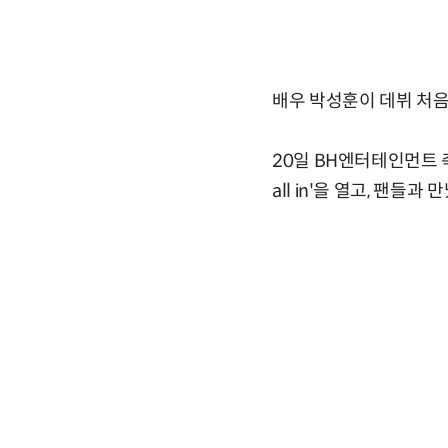
배우 박성훈이 데뷔 처
20일 BH엔터테인먼트 
all in'을 열고, 팬들과