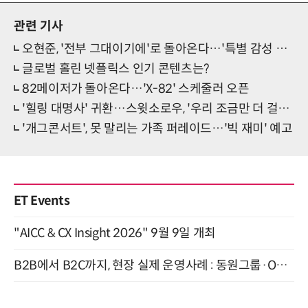
관련 기사
오현준, '전부 그대이기에'로 돌아온다…'특별 감성 발라드' 선언
글로벌 홀린 넷플릭스 인기 콘텐츠는?
82메이저가 돌아온다…'X-82' 스케줄러 오픈
'힐링 대명사' 귀환…스윗소로우, '우리 조금만 더 걸을래' 발매
'개그콘서트', 못 말리는 가족 퍼레이드…'빅 재미' 예고
ET Events
"AICC & CX Insight 2026" 9월 9일 개최
B2B에서 B2C까지, 현장 실제 운영사례 : 동원그룹·OCI·다이닝브랜즈그룹·당근 (8/27)