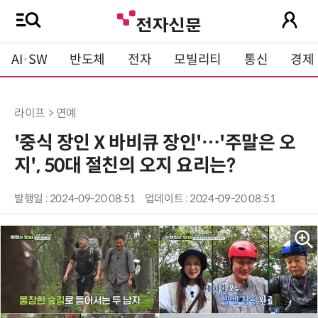
AI·SW
반도체
전자
모빌리티
통신
경제
라이프 > 연예
'중식 장인 X 바비큐 장인'…'주말은 오
지', 50대 절친의 오지 요리는?
발행일 : 2024-09-20 08:51
업데이트 : 2024-09-20 08:51