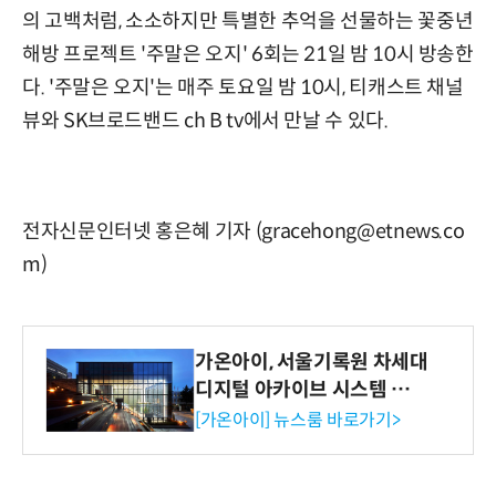
의 고백처럼, 소소하지만 특별한 추억을 선물하는 꽃중년
해방 프로젝트 '주말은 오지' 6회는 21일 밤 10시 방송한
다. '주말은 오지'는 매주 토요일 밤 10시, 티캐스트 채널
뷰와 SK브로드밴드 ch B tv에서 만날 수 있다.
전자신문인터넷 홍은혜 기자 (gracehong@etnews.co
m)
가온아이, 서울기록원 차세대
디지털 아카이브 시스템 구축
수행
[가온아이] 뉴스룸 바로가기>