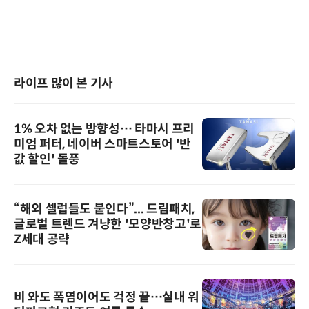
라이프 많이 본 기사
1% 오차 없는 방향성… 타마시 프리
미엄 퍼터, 네이버 스마트스토어 '반
값 할인' 돌풍
“해외 셀럽들도 붙인다”... 드림패치,
글로벌 트렌드 겨냥한 '모양반창고'로
Z세대 공략
비 와도 폭염이어도 걱정 끝…실내 워