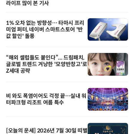
라이프 많이 본 기사
1% 오차 없는 방향성… 타마시 프리
미엄 퍼터, 네이버 스마트스토어 '반
값 할인' 돌풍
“해외 셀럽들도 붙인다”... 드림패치,
글로벌 트렌드 겨냥한 '모양반창고'로
Z세대 공략
비 와도 폭염이어도 걱정 끝…실내 워
터파크형 리조트 여름 특수
[오늘의 운세] 2026년 7월 30일 띠별