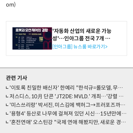
om)
'자동화 산업의 새로운 가능
성'…인아그룹 전국 7개 도
시 세미나 페어 개최
[인아그룹] 뉴스룸 바로가기>
관련 기사
'이토록 친밀한 배신자' 한예리 "한석규=롤모델, 무조건 해야겠다 생각"
저스디스, 10月 단콘 'JT2DE: MVLD.' 개최…'강렬 포스터' 눈길
'미스쓰리랑' 박서진, 미스김에 백허그→프러포즈까지 '화들짝'
'용형4' 등산로 나무에 걸쳐져 있던 시신…15년만에 풀어낸 실마리
'혼전연애' 오스틴강 "국제 연애 해봤지만, 새로운 경험 많이 해"