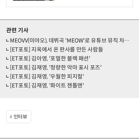
관련 기사
MEOVV(미야오), 데뷔곡 'MEOW'로 유튜브 뮤직 차트 1위 등극
[ET포토] 지옥에서 온 판사를 만든 사람들
[ET포토] 김아영, '포멀한 블랙 패션'
[ET포토] 김재영, '청량한 악마 표시 포즈'
[ET포토] 김재영, '우월한 피지컬'
[ET포토] 김재영, '화이트 젠틀맨'
인터뷰