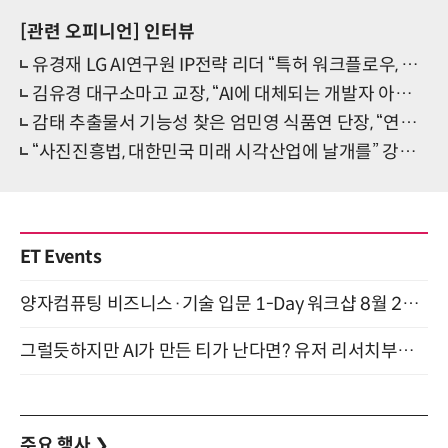
[관련 오피니언]
인터뷰
유경재 LG AI연구원 IP전략 리더 “특허 워크플로우, 기업과 대리인이 함께 쓰는 공통 인프라로”
김유경 대구소마고 교장, “AI에 대체되는 개발자 아닌, AI 리딩하는 풀스택 엔지니어 양성”
감태 추출물서 기능성 찾은 엄민영 식품연 단장, “연구 성과가 국민에게 닿기를”
“사진진흥법, 대한민국 미래 시각산업에 날개를” 강종진 전 사진산업진흥법제정위원회 위원장
ET Events
양자컴퓨팅 비즈니스·기술 입문 1-Day 워크샵 8월 28일 개최
그럴듯하지만 AI가 만든 티가 난다면? 유저 리서치부터 배포까지! (9/15)
주요 행사
❯