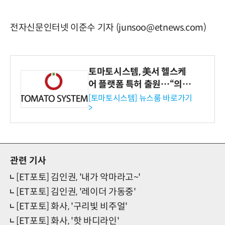
전자신문인터넷 이준수 기자 (junsoo@etnews.com)
토마토시스템, 美서 헬스케
어 플랫폼 특허 출원…“의료
기관·보험사 공략”
[토마토시스템] 뉴스룸 바로가기
>
관련 기사
[ET포토] 김인권, '내가 악마라고~'
[ET포토] 김인권, '레이더 가동중'
[ET포토] 화사, '구리빛 비주얼'
[ET포토] 화사, '핫 바디라인'