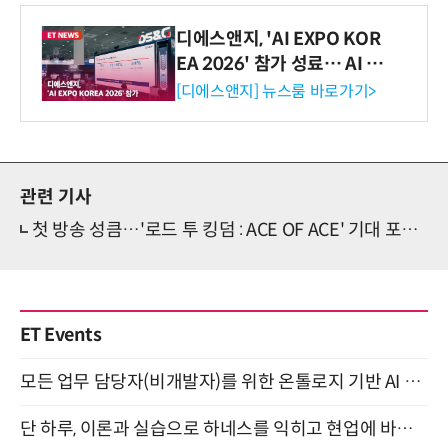
디에스앤지, 'AI EXPO KOR
EA 2026' 참가 성료… AI 전
생애주기 아우르는 통합 솔루
[디에스앤지] 뉴스룸 바로가기>
션 선봬 [영상]
관련 기사
첫 방송 성큼…'로드 투 킹덤 : ACE OF ACE' 기대 포인트는?
ET Events
모든 업무 담당자(비개발자)를 위한 온톨로지 기반 AI 지식체계 설계 1-day 워크숍 8월 20일 개최
단 하루, 이론과 실습으로 하네스를 익히고 현업에 바로 쓰는 핸즈온 워크숍 (8/20)