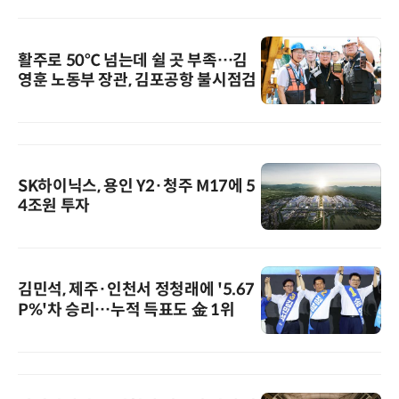
활주로 50℃ 넘는데 쉴 곳 부족…김
영훈 노동부 장관, 김포공항 불시점검
SK하이닉스, 용인 Y2·청주 M17에 5
4조원 투자
김민석, 제주·인천서 정청래에 '5.67
P%'차 승리…누적 득표도 金 1위