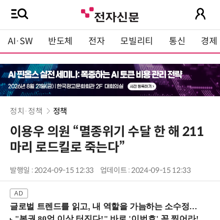
AI·SW
반도체
전자
모빌리티
통신
경제
정치·정책
정책
이용우 의원 “멸종위기 수달 한 해 211
마리 로드킬로 죽는다”
발행일 : 2024-09-15 12:33
업데이트 : 2024-09-15 12:33
글로벌 트렌드를 읽고, 내 역할을 가늠하는 소수정예 실습 워크숍 (8/28 신논현역)