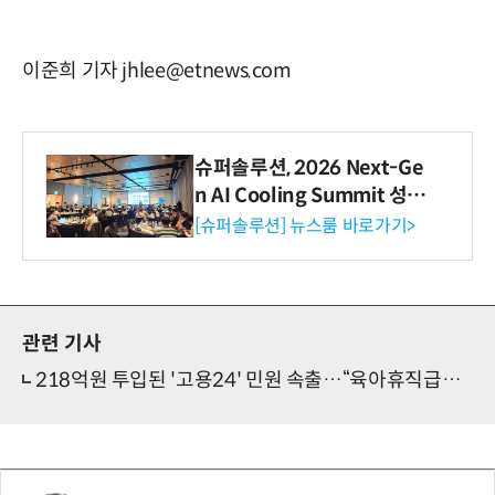
이준희 기자 jhlee@etnews.com
슈퍼솔루션, 2026 Next-Ge
n AI Cooling Summit 성황
리 성료
[슈퍼솔루션] 뉴스룸 바로가기>
관련 기사
218억원 투입된 '고용24' 민원 속출…“육아휴직급여 받아야는데”