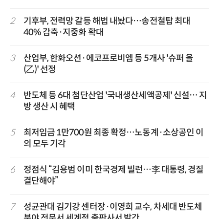
2
기후부, 전력망 갈등 해법 내놨다…송전철탑 최대
40% 감축·지중화 확대
3
산업부, 한화오션·에코프로비엠 등 5개사 '슈퍼 을
(乙)' 선정
4
반도체 등 6대 첨단산업 '국내생산세액공제' 신설… 지
방 생산 시 혜택
5
최저임금 1만700원 최종 확정…노동계·소상공인 이
의 모두 기각
6
정점식 “김용범 이미 한국경제 빌런…李 대통령, 경질
결단해야”
7
성균관대 김기강 센터장·이영희 교수, 차세대 반도체
분야 전문서 세계적 출판사서 발간