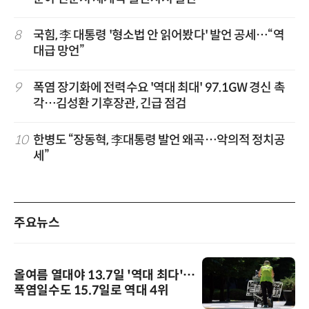
8
국힘, 李 대통령 '형소법 안 읽어봤다' 발언 공세…“역
대급 망언”
9
폭염 장기화에 전력수요 '역대 최대' 97.1GW 경신 촉
각…김성환 기후장관, 긴급 점검
10
한병도 “장동혁, 李대통령 발언 왜곡…악의적 정치공
세”
주요뉴스
올여름 열대야 13.7일 '역대 최다'…
폭염일수도 15.7일로 역대 4위