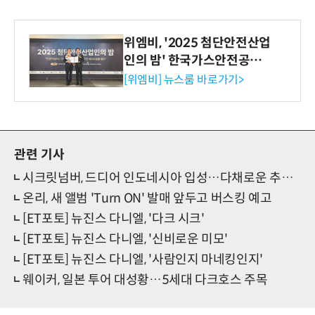
위엠비, '2025 첨단안전산업
인의 밤' 한국가스안전공사
사장상 수상
[위엠비] 뉴스룸 바로가기>
관련 기사
시크릿넘버, 드디어 인도네시아 입성…다채로운 추억 예고
온리, 새 앨범 'Turn ON' 발매 앞두고 버스킹 예고
[ET포토] 뉴진스 다니엘, '다크 시크'
[ET포토] 뉴진스 다니엘, '신비로운 미모'
[ET포토] 뉴진스 다니엘, '사람인지 마네킹인지'
웨이커, 일본 투어 대성황…5세대 다크호스 주목