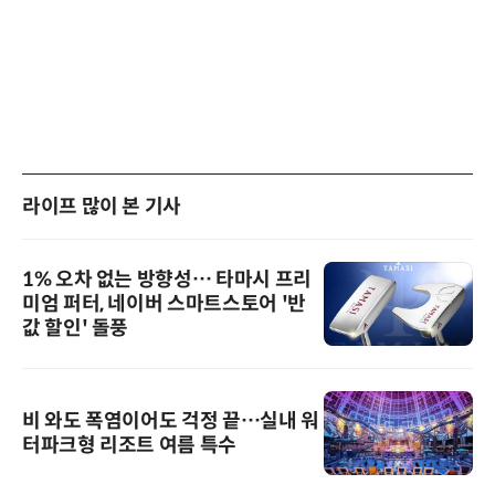
라이프 많이 본 기사
1% 오차 없는 방향성… 타마시 프리
미엄 퍼터, 네이버 스마트스토어 '반
값 할인' 돌풍
비 와도 폭염이어도 걱정 끝…실내 워
터파크형 리조트 여름 특수