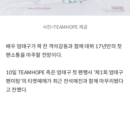
사진=TEAMHOPE 제공
배우 엄태구가 꽉 찬 객석감동과 함께 데뷔 17년만의 첫
팬소통을 마주할 전망이다.
10일 TEAMHOPE 측은 엄태구 첫 팬행사 '제1회 엄태구
팬미팅'의 티켓예매가 최근 전석매진과 함께 마무리됐다
고 전했다.