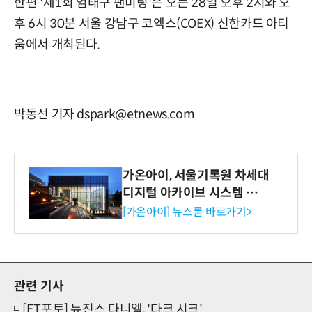
한편 '제1회 엄태구 팬미팅'은 오는 28일 오후 2시와 오
후 6시 30분 서울 강남구 코엑스(COEX) 신한카드 아티
움에서 개최된다.
박동선 기자 dspark@etnews.com
가온아이, 서울기록원 차세대
디지털 아카이브 시스템 구축
수행
[가온아이] 뉴스룸 바로가기>
관련 기사
[ET포토] 뉴진스 다니엘, '다크 시크'