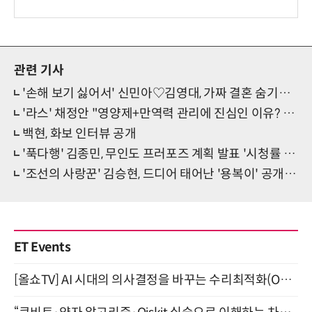
관련 기사
'손해 보기 싫어서' 신민아♡김영대, 가짜 결혼 숨기려 고군분투
'라스' 채정안 "영양제+만역력 관리에 진심인 이유? 건강염려증 때문"
백현, 화보 인터뷰 공개
'푹다행' 김종민, 무인도 프러포즈 계획 발표 '시청률 전 채널 1위'
'조선의 사랑꾼' 김승현, 드디어 태어난 '용복이' 공개…감동 폭발
ET Events
[올쇼TV] AI 시대의 의사결정을 바꾸는 수리최적화(Optimization) 소개 (8/20 생방송)