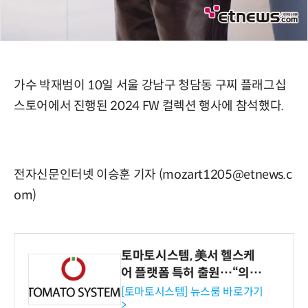
가수 박재범이 10일 서울 강남구 청담동 구찌 플래그십
스토어에서 진행된 2024 FW 컬렉션 행사에 참석했다.
전자신문인터넷 이승훈 기자 (mozart1205@etnews.c
om)
토마토시스템, 美서 헬스케
어 플랫폼 특허 출원…“의료
기관·보험사 공략”
[토마토시스템] 뉴스룸 바로가기
>