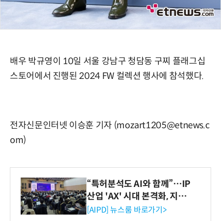
배우 박규영이 10일 서울 강남구 청담동 구찌 플래그십
스토어에서 진행된 2024 FW 컬렉션 행사에 참석했다.
전자신문인터넷 이승훈 기자 (mozart1205@etnews.c
om)
“특허분석도 AI와 함께”…IP
산업 'AX' 시대 본격화, 지식
재산처 1호 AI IP데이터분석
[AIPD] 뉴스룸 바로가기>
사 탄생