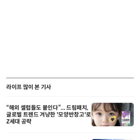
라이프 많이 본 기사
“해외 셀럽들도 붙인다”... 드림패치,
글로벌 트렌드 겨냥한 '모양반창고'로
Z세대 공략