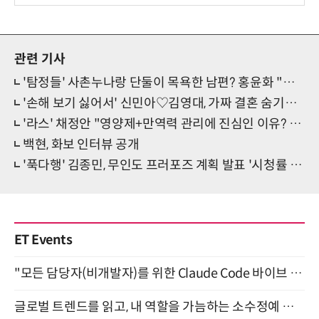
관련 기사
'탐정들' 사촌누나랑 단둘이 목욕한 남편? 홍윤화 "미친X 많아" 기겁
'손해 보기 싫어서' 신민아♡김영대, 가짜 결혼 숨기려 고군분투
'라스' 채정안 "영양제+만역력 관리에 진심인 이유? 건강염려증 때문"
백현, 화보 인터뷰 공개
'푹다행' 김종민, 무인도 프러포즈 계획 발표 '시청률 전 채널 1위'
ET Events
"모든 담당자(비개발자)를 위한 Claude Code 바이브 코딩 2-day 부트캠프" 9월 16~17일 개최
글로벌 트렌드를 읽고, 내 역할을 가늠하는 소수정예 실습 워크숍 (8/28)