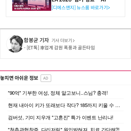
생애주기 아우르는 통합 솔루
[디에스앤지] 뉴스룸 바로가기>
션 선봬 [영상]
함봉균 기자
기사 더보기
[ET톡] 車업계 감원 폭풍과 골든타임
놓치면 아쉬운 정보
AD