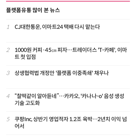
플랫폼유통 많이 본 뉴스
1
CJ대한통운, 이마트24 택배 다시 맡는다
2
1000원 커피·45㎝ 피자…트레이더스 'T-카페', 이마
트 첫 입점
3
상생협력법 개정안 '플랫폼 이중족쇄' 채우나
4
“찰떡같이 알아듣네”…카카오, '카나나-o' 음성 생성
기술 고도화
5
쿠팡Inc, 상반기 영업적자 1.2조 육박…2년치 이익 넘
어서