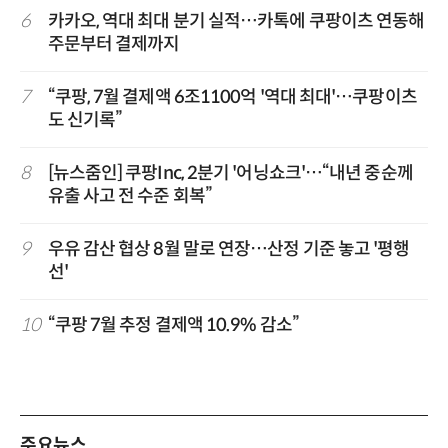
6
카카오, 역대 최대 분기 실적…카톡에 쿠팡이츠 연동해
주문부터 결제까지
7
“쿠팡, 7월 결제액 6조1100억 '역대 최대'…쿠팡이츠
도 신기록”
8
[뉴스줌인] 쿠팡Inc, 2분기 '어닝쇼크'…“내년 중순께
유출 사고 전 수준 회복”
9
우유 감산 협상 8월 말로 연장…산정 기준 놓고 '평행
선'
10
“쿠팡 7월 추정 결제액 10.9% 감소”
주요뉴스