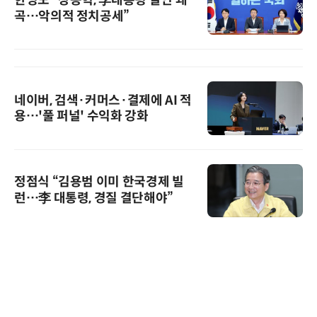
한병도 “장동혁, 李대통령 발언 왜
곡…악의적 정치공세”
네이버, 검색·커머스·결제에 AI 적
용…'풀 퍼널' 수익화 강화
정점식 “김용범 이미 한국경제 빌
런…李 대통령, 경질 결단해야”