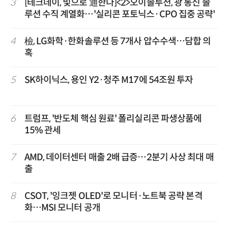
3
[테크데이, 빛으로 通한다]<2>오이솔루션, 광 통신 솔
루션 수직 계열화…'실리콘 포토닉스·CPO 집중 공략'
4
檢, LG화학·한화솔루션 등 7개사 압수수색…담합 의
혹
5
SK하이닉스, 용인 Y2·청주 M17에 54조원 투자
6
트럼프, '반도체 핵심 원료' 폴리실리콘 파생상품에
15% 관세
7
AMD, 데이터센터 매출 2배 급증…2분기 사상 최대 매
출
8
CSOT, '잉크젯 OLED'로 모니터·노트북 공략 본격
화…MSI 모니터 공개