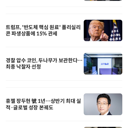
트럼프, '반도체 핵심 원료' 폴리실리
콘 파생상품에 15% 관세
경찰 압수 코인, 두나무가 보관한다…
최종 낙찰자 선정
휴젤 장두현 號 1년…상반기 최대 실
적·글로벌 성장 본궤도