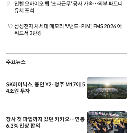
9
인텔 오하이오 팹 '초과근무' 공사 가속…외부 파트너
유치 포석
10
삼성전자 차세대 메모리 'V낸드·PIM', FMS 2026 어
워드서 2관왕
주요뉴스
SK하이닉스, 용인 Y2·청주 M17에 5
4조원 투자
창사 첫 파업까지 갔던 카카오…연봉
6.3% 인상 합의