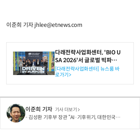
이준희 기자 jhlee@etnews.com
다래전략사업화센터, 'BIO U
SA 2026'서 글로벌 빅파마
와의 비즈니스 미팅 지원…K
[다래전략사업화센터] 뉴스룸 바
로가기>
-바이오 해외 진출 교두보 확
보
이준희 기자
기사 더보기
김성환 기후부 장관 “AI·기후위기, 대한민국이 함께 해결할 첫 국가 될 것”