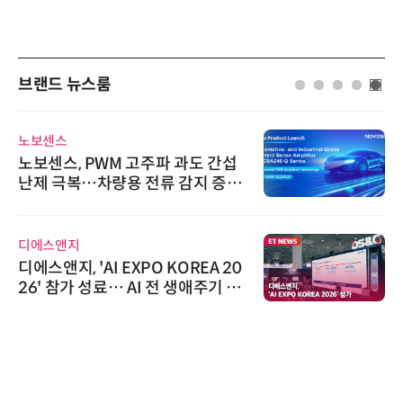
브랜드 뉴스룸
노보센스
노보센스, PWM 고주파 과도 간섭
난제 극복…차량용 전류 감지 증폭
기
디에스앤지
디에스앤지, 'AI EXPO KOREA 20
26' 참가 성료… AI 전 생애주기 아
우르는 통합 솔루션 선봬