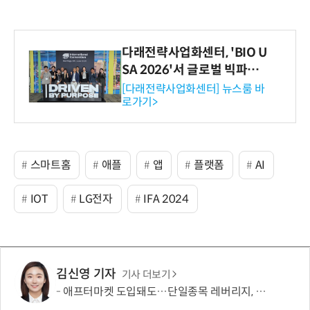
다래전략사업화센터, 'BIO U
SA 2026'서 글로벌 빅파마
와의 비즈니스 미팅 지원…K
[다래전략사업화센터] 뉴스룸 바
로가기>
-바이오 해외 진출 교두보 확
보
스마트홈
애플
앱
플랫폼
AI
IOT
LG전자
IFA 2024
김신영 기자
기사 더보기
애프터마켓 도입돼도…단일종목 레버리지, 거래 가능성 희박