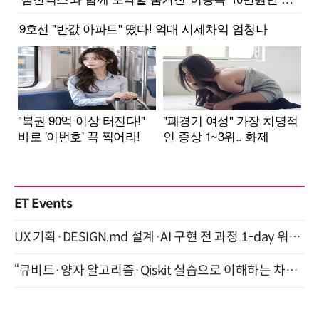
ET Events
UX 기획·DESIGN.md 설계·AI 구현 전 과정 1-day 워크숍 with Claude Code·Codex 9월 15일 개최
“큐비트·양자 알고리즘·Qiskit 실습으로 이해하는 차세대 컴퓨팅” (8/28)