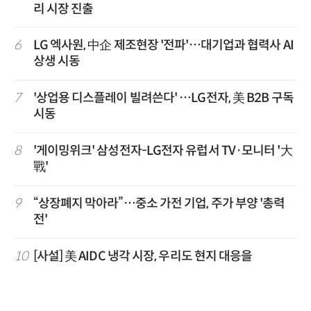
리 시장 진출
6
LG 엑사원, 中企 제조현장 '전파'…대기업과 협력사 AI
상생 시동
7
'상업용 디스플레이 빌려쓴다' …LG전자, 美 B2B 구독
시동
8
'게이밍위크' 삼성전자-LG전자 유럽서 TV·모니터 '大
戰'
9
“상장폐지 막아라”…중소 가전 기업, 주가 부양 '총력
전'
10
[사설] 美 AIDC 냉각 시장, 우리도 현지 대응을