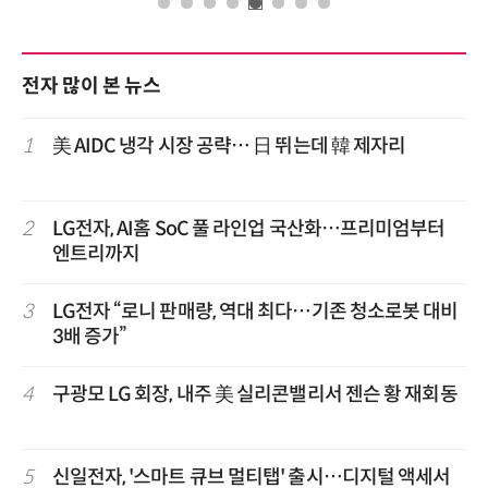
전자 많이 본 뉴스
1
美 AIDC 냉각 시장 공략… 日 뛰는데 韓 제자리
2
LG전자, AI홈 SoC 풀 라인업 국산화…프리미엄부터
엔트리까지
3
LG전자 “로니 판매량, 역대 최다…기존 청소로봇 대비
3배 증가”
4
구광모 LG 회장, 내주 美 실리콘밸리서 젠슨 황 재회동
5
신일전자, '스마트 큐브 멀티탭' 출시…디지털 액세서