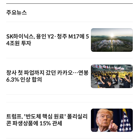
주요뉴스
SK하이닉스, 용인 Y2·청주 M17에 5
4조원 투자
창사 첫 파업까지 갔던 카카오…연봉
6.3% 인상 합의
트럼프, '반도체 핵심 원료' 폴리실리
콘 파생상품에 15% 관세