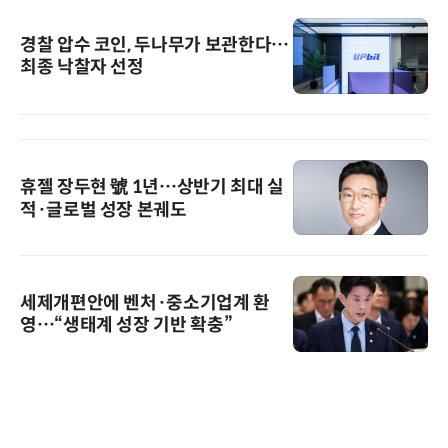
경찰 압수 코인, 두나무가 보관한다…
최종 낙찰자 선정
휴젤 장두현 號 1년…상반기 최대 실
적·글로벌 성장 본궤도
세제개편안에 벤처·중소기업계 환
영…“생태계 성장 기반 확충”