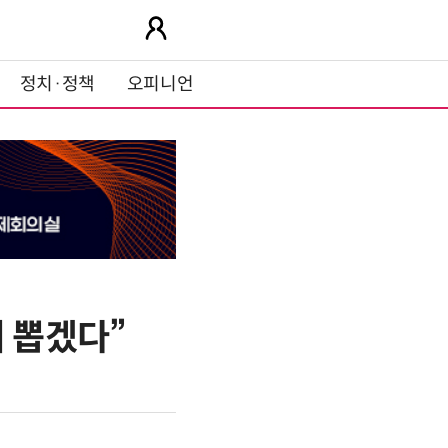
정치·정책
오피니언
리 뽑겠다”