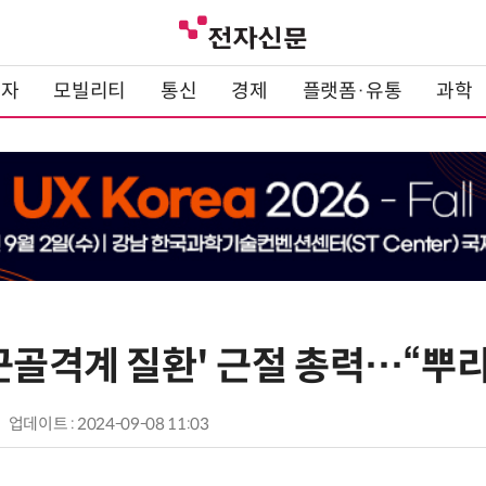
전자
모빌리티
통신
경제
플랫폼·유통
과학
근골격계 질환' 근절 총력…“뿌
업데이트 : 2024-09-08 11:03