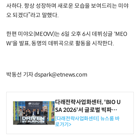
사하다. 항상 성장하며 새로운 모습을 보여드리는 미야
오 되겠다”라고 말했다.
한편 미야오(MEOVV)는 6일 오후 6시 데뷔싱글 'MEO
W'을 발표, 동명의 데뷔곡으로 활동을 시작한다.
박동선 기자 dspark@etnews.com
다래전략사업화센터, 'BIO U
SA 2026'서 글로벌 빅파마
와의 비즈니스 미팅 지원…K
[다래전략사업화센터] 뉴스룸 바
로가기>
-바이오 해외 진출 교두보 확
보