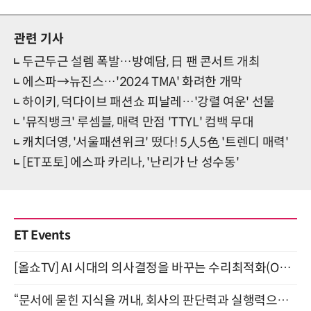
관련 기사
두근두근 설렘 폭발…방예담, 日 팬 콘서트 개최
에스파→뉴진스…'2024 TMA' 화려한 개막
하이키, 덕다이브 패션쇼 피날레…'강렬 여운' 선물
'뮤직뱅크' 루셈블, 매력 만점 'TTYL' 컴백 무대
캐치더영, '서울패션위크' 떴다! 5人5色 '트렌디 매력'
[ET포토] 에스파 카리나, '난리가 난 성수동'
ET Events
[올쇼TV] AI 시대의 의사결정을 바꾸는 수리최적화(Optimization) 소개 (8/20 생방송)
“문서에 묻힌 지식을 꺼내, 회사의 판단력과 실행력으로 바꾸다” (8/20)