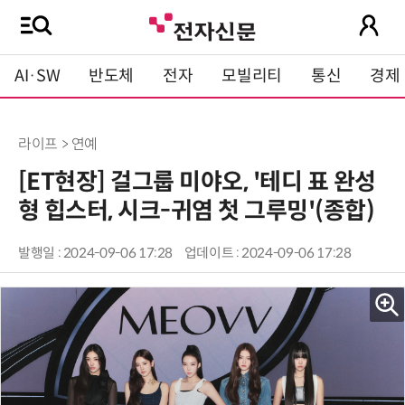
AI·SW
반도체
전자
모빌리티
통신
경제
라이프 > 연예
[ET현장] 걸그룹 미야오, '테디 표 완성
형 힙스터, 시크-귀염 첫 그루밍'(종합)
발행일 : 2024-09-06 17:28
업데이트 : 2024-09-06 17:28