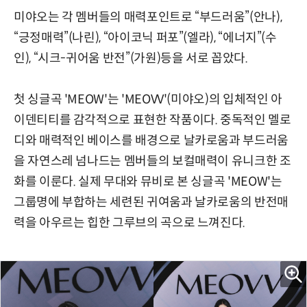
미야오는 각 멤버들의 매력포인트로 “부드러움”(안나),
“긍정매력”(나린), “아이코닉 퍼포”(엘라), “에너지”(수
인), “시크-귀어움 반전”(가원)등을 서로 꼽았다.
첫 싱글곡 'MEOW'는 'MEOVV'(미야오)의 입체적인 아
이덴티티를 감각적으로 표현한 작품이다. 중독적인 멜로
디와 매력적인 베이스를 배경으로 날카로움과 부드러움
을 자연스레 넘나드는 멤버들의 보컬매력이 유니크한 조
화를 이룬다. 실제 무대와 뮤비로 본 싱글곡 'MEOW'는
그룹명에 부합하는 세련된 귀여움과 날카로움의 반전매
력을 아우르는 힙한 그루브의 곡으로 느껴진다.