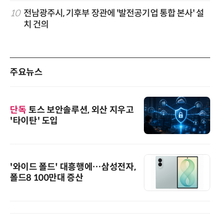
10
전남광주시, 기후부 장관에 '발전공기업 통합 본사' 설
치 건의
주요뉴스
단독
토스 보안솔루션, 외산 지우고
'타이탄' 도입
'와이드 폴드' 대흥행에…삼성전자,
폴드8 100만대 증산