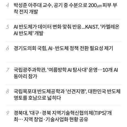
4
박성준 아주대 교수, 공기 중 수분으로 200㎛ 피부 부
착 전지 개발
5
AI 반도체가 데이터 변화 맞춰 반응...KAIST, '카멜레온
AI 반도체' 개발
6
경기도의회 국힘, AI·반도체 정책 전환 필요성 제기
7
국립광주과학관, '여름방학 AI 탐사대' 운영…10개 AI
동아리 참가
8
국립목포대 반도체공학과 '선견지명', 대한민국 반도체
영토를 호남으로 넓히다
9
경북대, '대구·경북 지역기술혁신협의체(TIPS)'개
최… 지역 창업·기술사업화 현황 공유