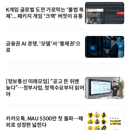
K게임 글로벌 도전 가로막는 '불법 복
제'... 패키지 게임 '크랙' 버젓이 유통
금융권 AI 경쟁, '모델'서 '통제권'으
로
[정보통신 미래모임] “공고 뜬 뒤엔
늦다”…정부사업, 정책수요부터 읽어
야
카카오톡, MAU 5500만 첫 돌파…해
외로 성장판 넓힌다