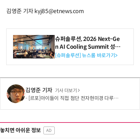
김영준 기자 kyj85@etnews.com
슈퍼솔루션, 2026 Next-Ge
n AI Cooling Summit 성황
리 성료
[슈퍼솔루션] 뉴스룸 바로가기>
김영준 기자
기사 더보기
[르포]아이들이 직접 첨단 전자현미경 다루며 과학원리 체득...과학체험 제공 '주니어닥터' 현장
놓치면 아쉬운 정보
AD