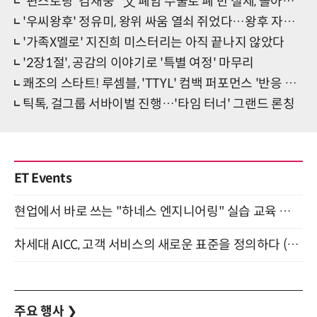
'편스토랑' 김재중 "父 폐암 수술로 폐 반 절제, 돌아가시는 줄"
'우씨왕후' 정유미, 왕위 싸움 열쇠 쥐었다…왕후 자리 거머쥘까
'가족X멜로' 지진희 미스터리는 아직 끝나지 않았다
'2장1절', 공감의 이야기로 '특별 여정' 마무리
쾌조의 스타트! 루셈블, 'TTYL' 컴백 퍼포먼스 '반응 폭발'
틱톡, 걸그룹 서바이벌 진행…'타임 터너' 그랜드 론칭
ET Events
현업에서 바로 쓰는 "하네스 엔지니어링" 실습 교육 워크숍 8월 20일 개최
차세대 AICC, 고객 서비스의 새로운 표준을 정의하다 (9/9)
주요 행사
❯