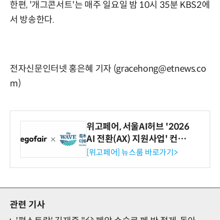
한편, '개그콘서트'는 매주 일요일 밤 10시 35분 KBS2에
서 방송한다.
전자신문인터넷 홍은혜 기자 (gracehong@etnews.co
m)
위고페어, 서울AI허브 '2026
AI 전환(AX) 지원사업' 컨소
시엄 선정
[위고페어] 뉴스룸 바로가기>
관련 기사