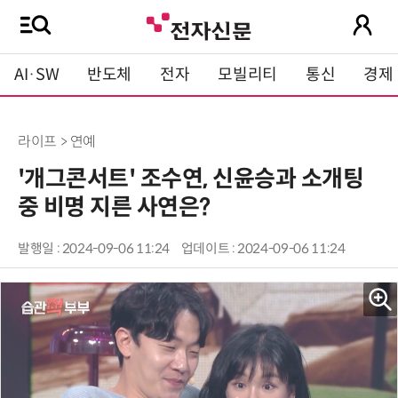
AI·SW
반도체
전자
모빌리티
통신
경제
라이프 > 연예
'개그콘서트' 조수연, 신윤승과 소개팅
중 비명 지른 사연은?
발행일 : 2024-09-06 11:24
업데이트 : 2024-09-06 11:24