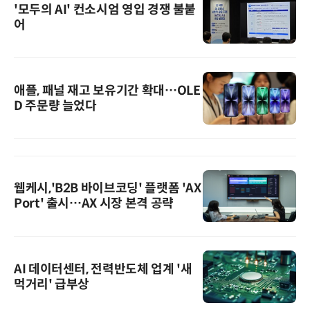
'모두의 AI' 컨소시엄 영입 경쟁 불붙
어
애플, 패널 재고 보유기간 확대…OLE
D 주문량 늘었다
웹케시,'B2B 바이브코딩' 플랫폼 'AX
Port' 출시…AX 시장 본격 공략
AI 데이터센터, 전력반도체 업계 '새
먹거리' 급부상