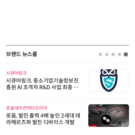
브랜드 뉴스룸
시큐어링크
시큐어링크, 중소기업기술정보진
흥원 AI 초격차 R&D 사업 최종 선
정
로옴세미컨덕터코리아
로옴, 발진 출력 4배 높인 2세대 테
라헤르츠파 발진 디바이스 개발