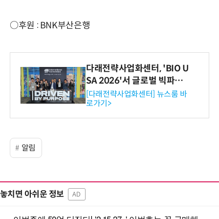
○후원 : BNK부산은행
다래전략사업화센터, 'BIO U
SA 2026'서 글로벌 빅파마
와의 비즈니스 미팅 지원…K
[다래전략사업화센터] 뉴스룸 바
로가기>
-바이오 해외 진출 교두보 확
보
알림
놓치면 아쉬운 정보
AD