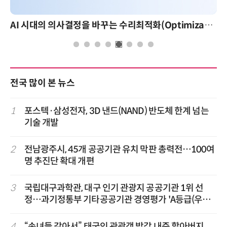
AI 시대의 의사결정을 바꾸는 수리최적화(Optimization): 실제 산업 적용 사례와 활용 전략
전국 많이 본 뉴스
1
포스텍·삼성전자, 3D 낸드(NAND) 반도체 한계 넘는
기술 개발
2
전남광주시, 45개 공공기관 유치 막판 총력전…100여
명 추진단 확대 개편
3
국립대구과학관, 대구 인기 관광지 공공기관 1위 선
정…과기정통부 기타공공기관 경영평가 'A등급(우수)'
겹경사
4
“손녀들 같아서” 태국인 관광객 밥값 내준 할아버지