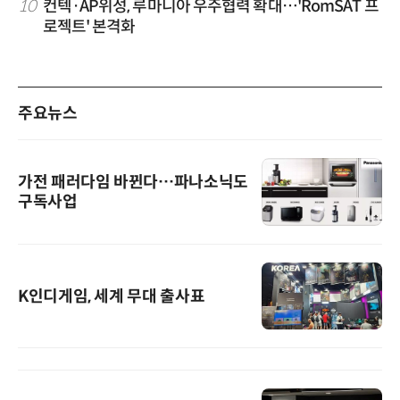
10
컨텍·AP위성, 루마니아 우주협력 확대…'RomSAT 프
로젝트' 본격화
주요뉴스
가전 패러다임 바뀐다…파나소닉도
구독사업
K인디게임, 세계 무대 출사표