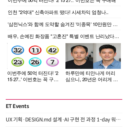
ET Events
UX 기획·DESIGN.md 설계·AI 구현 전 과정 1-day 워크숍 with Claude Code·Codex 9월 15일 개최