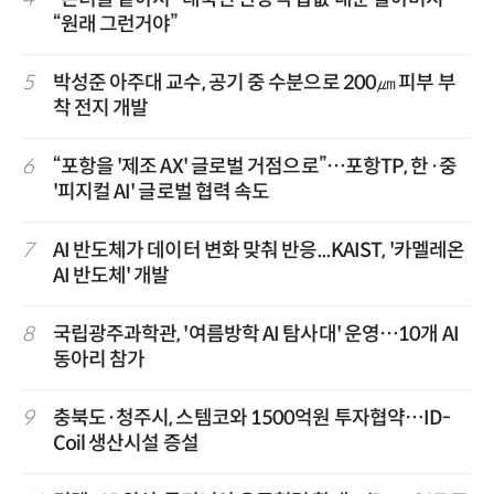
“원래 그런거야”
5
박성준 아주대 교수, 공기 중 수분으로 200㎛ 피부 부
착 전지 개발
6
“포항을 '제조 AX' 글로벌 거점으로”…포항TP, 한·중
'피지컬 AI' 글로벌 협력 속도
7
AI 반도체가 데이터 변화 맞춰 반응...KAIST, '카멜레온
AI 반도체' 개발
8
국립광주과학관, '여름방학 AI 탐사대' 운영…10개 AI
동아리 참가
9
충북도·청주시, 스템코와 1500억원 투자협약…ID-
Coil 생산시설 증설