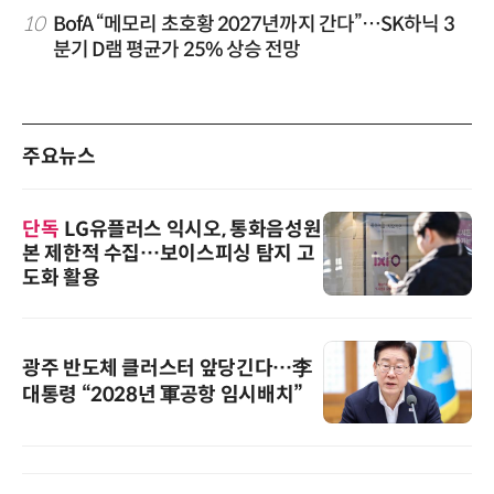
10
BofA “메모리 초호황 2027년까지 간다”…SK하닉 3
분기 D램 평균가 25% 상승 전망
주요뉴스
단독
LG유플러스 익시오, 통화음성원
본 제한적 수집…보이스피싱 탐지 고
도화 활용
광주 반도체 클러스터 앞당긴다…李
대통령 “2028년 軍공항 임시배치”