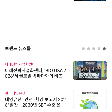
브랜드 뉴스룸
다래전략사업화센터
다래전략사업화센터, 'BIO USA 2
026'서 글로벌 빅파마와의 비즈니
스 미팅 지원…K-바이오 해외 진출
교두보 확보
한국태양유전
태양유전, '안전·환경 보고서 202
6' 발간…2030년 SBT 수준 온실
가스 감축 추진