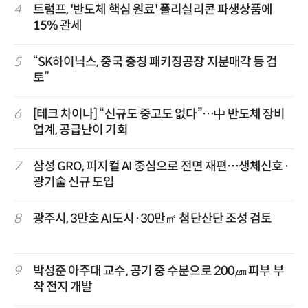
4
트럼프, '반도체 핵심 원료' 폴리실리콘 파생상품에
15% 관세
5
“SK하이닉스, 중국 충칭 패키징공장 지분매각 등 검
토”
6
[테크 차이나] “신규도 중고도 없다”…中 반도체 장비
업계, 공급난이 기회
7
삼성 GRO, 피지컬 AI 중심으로 전면 재편…생체신호·
광기술 신규 도입
8
광주시, 3만호 AI도시·30만㎡ 첨단산단 조성 검토
9
박성준 아주대 교수, 공기 중 수분으로 200㎛ 피부 부
착 전지 개발