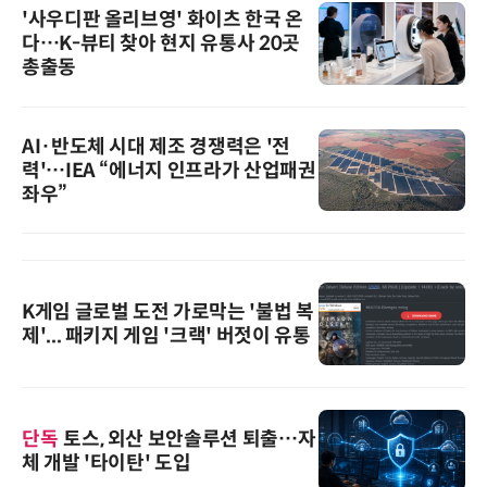
'사우디판 올리브영' 화이츠 한국 온
다…K-뷰티 찾아 현지 유통사 20곳
총출동
AI·반도체 시대 제조 경쟁력은 '전
력'…IEA “에너지 인프라가 산업패권
좌우”
K게임 글로벌 도전 가로막는 '불법 복
제'... 패키지 게임 '크랙' 버젓이 유통
단독
토스, 외산 보안솔루션 퇴출…자
체 개발 '타이탄' 도입