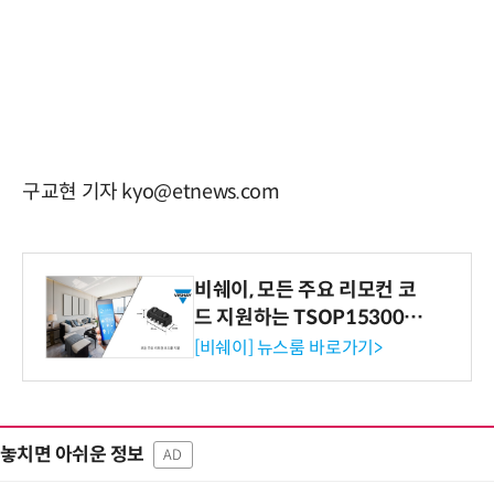
구교현 기자 kyo@etnews.com
비쉐이, 모든 주요 리모컨 코
드 지원하는 TSOP15300 시
리즈 IR 수신기 출시
[비쉐이] 뉴스룸 바로가기>
놓치면 아쉬운 정보
AD