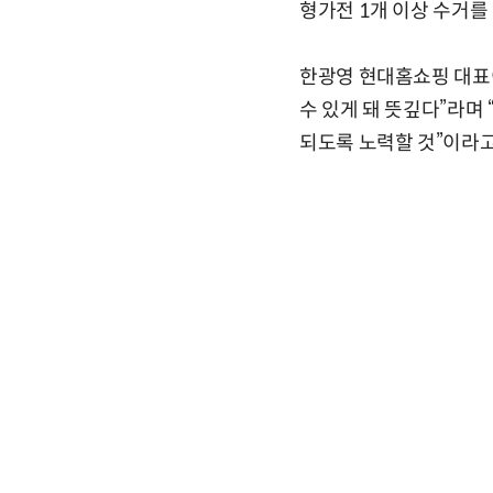
형가전 1개 이상 수거를
한광영 현대홈쇼핑 대표
수 있게 돼 뜻깊다”라며
되도록 노력할 것”이라고