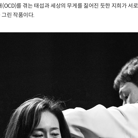
애(OCD)를 겪는 태섭과 세상의 무게를 짊어진 듯한 지희가 서
 그린 작품이다.