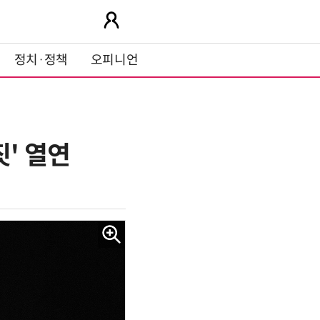
정치·정책
오피니언
짓' 열연