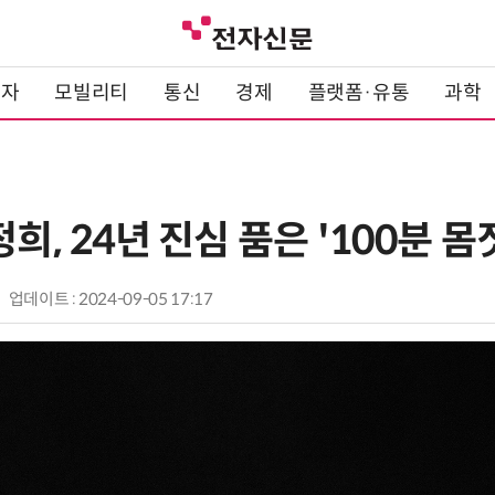
전자
모빌리티
통신
경제
플랫폼·유통
과학
희, 24년 진심 품은 '100분 몸
업데이트 : 2024-09-05 17:17