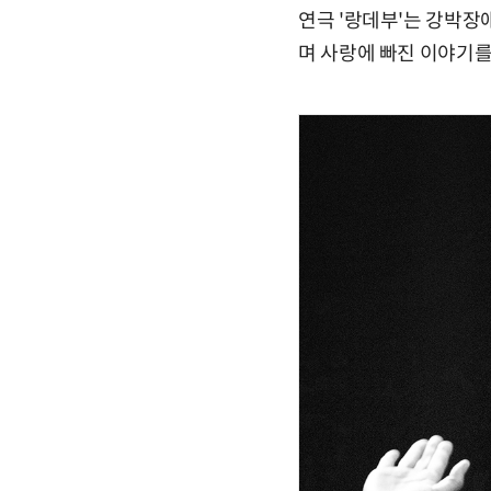
연극 '랑데부'는 강박장
며 사랑에 빠진 이야기를