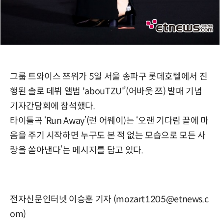
그룹 트와이스 쯔위가 5일 서울 송파구 롯데호텔에서 진
행된 솔로 데뷔 앨범 'abouTZU'’(어바웃 쯔) 발매 기념
기자간담회에 참석했다.
타이틀곡 ‘Run Away’(런 어웨이)는 ‘오랜 기다림 끝에 마
음을 주기 시작하면 누구도 본 적 없는 모습으로 모든 사
랑을 쏟아낸다’는 메시지를 담고 있다.
전자신문인터넷 이승훈 기자 (mozart1205@etnews.c
om)