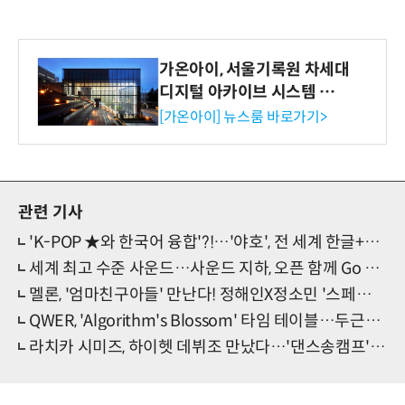
가온아이, 서울기록원 차세대
디지털 아카이브 시스템 구축
수행
[가온아이] 뉴스룸 바로가기>
관련 기사
'K-POP ★와 한국어 융합'?!…'야호', 전 세계 한글+K컬처 알린다
세계 최고 수준 사운드…사운드 지하, 오픈 함께 Go Dam 첫 공연 선언
멜론, '엄마친구아들' 만난다! 정해인X정소민 '스페셜 라이브' 예고
QWER, 'Algorithm's Blossom' 타임 테이블…두근두근 '설렘 증폭'
라치카 시미즈, 하이헷 데뷔조 만났다…'댄스송캠프' 등장