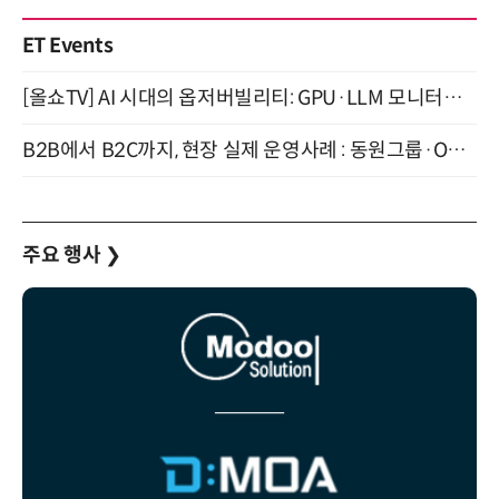
ET Events
[올쇼TV] AI 시대의 옵저버빌리티: GPU·LLM 모니터링부터 AI 기반 장애 대응까지 (8/11 생방송)
B2B에서 B2C까지, 현장 실제 운영사례 : 동원그룹·OCI·다이닝브랜즈그룹·당근 (8/27)
주요 행사
❯