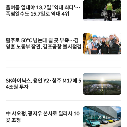
올여름 열대야 13.7일 '역대 최다'…
폭염일수도 15.7일로 역대 4위
활주로 50℃ 넘는데 쉴 곳 부족…김
영훈 노동부 장관, 김포공항 불시점검
SK하이닉스, 용인 Y2·청주 M17에 5
4조원 투자
中 샤오펑, 광저우 본사로 딜러사 10
곳 초청