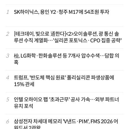
1
SK하이닉스, 용인 Y2·청주 M17에 54조원 투자
2
[테크데이, 빛으로 通한다]<2>오이솔루션, 광 통신 솔
루션 수직 계열화…'실리콘 포토닉스·CPO 집중 공략'
3
檢, LG화학·한화솔루션 등 7개사 압수수색…담합 의
혹
4
트럼프, '반도체 핵심 원료' 폴리실리콘 파생상품에
15% 관세
5
인텔 오하이오 팹 '초과근무' 공사 가속…외부 파트너
유치 포석
6
삼성전자 차세대 메모리 'V낸드·PIM', FMS 2026 어
워드서 2관왕