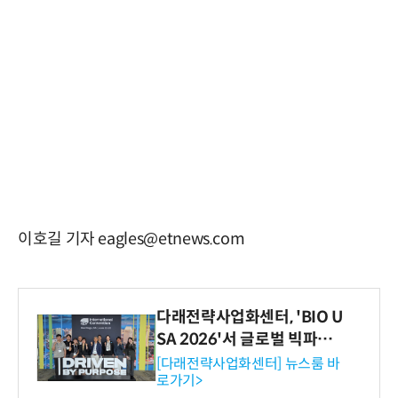
이호길 기자 eagles@etnews.com
다래전략사업화센터, 'BIO U
SA 2026'서 글로벌 빅파마
와의 비즈니스 미팅 지원…K
[다래전략사업화센터] 뉴스룸 바
로가기>
-바이오 해외 진출 교두보 확