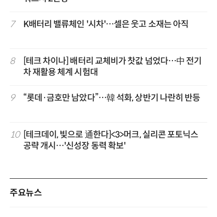
7
K배터리 밸류체인 '시차'…셀은 웃고 소재는 아직
8
[테크 차이나] 배터리 교체비가 찻값 넘었다…中 전기
차 재활용 체계 시험대
9
“롯데·금호만 남았다”…韓 석화, 상반기 나란히 반등
10
[테크데이, 빛으로 通한다]<3>머크, 실리콘 포토닉스
공략 개시…'신성장 동력 확보'
주요뉴스