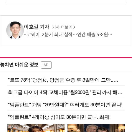
보
이호길 기자
기사 더보기
코웨이, 2분기 최대 실적…연간 매출 5조원·영업이익 1조원 '순항'
놓치면 아쉬운 정보
AD