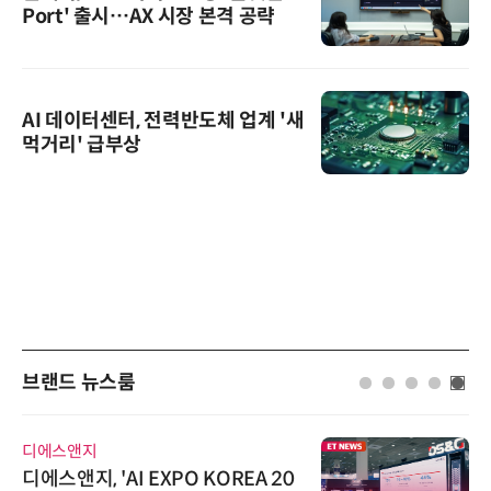
Port' 출시…AX 시장 본격 공략
AI 데이터센터, 전력반도체 업계 '새
먹거리' 급부상
브랜드 뉴스룸
비쉐이
비쉐이, 모든 주요 리모컨 코드 지