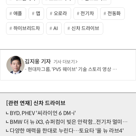
애플
앱
오로라
전기차
전동화
하이브리드차
AI
신차 드라이브
김지웅 기자
기사 더보기
현대차그룹, 'PV5 웨이브' 기술 스토리 영상 조회수 1000만뷰 돌파
[관련 연재]
신차 드라이브
BYD, PHEV '씨라이언 6 DM-i'
BMW 더 뉴 iX3, 슈퍼컴이 빚은 안락함...전기차 멀미는 없다
다양한 매력을 한대로 누린다…토요타 '올 뉴 라브4'