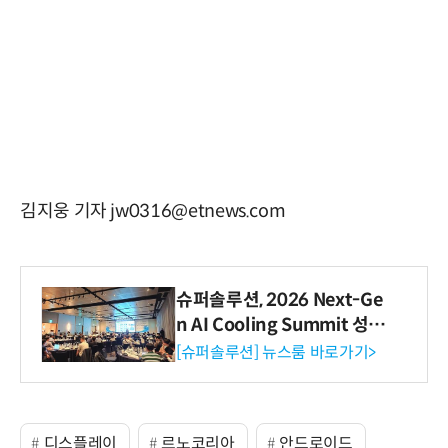
김지웅 기자 jw0316@etnews.com
슈퍼솔루션, 2026 Next-Ge
n AI Cooling Summit 성황
리 성료
[슈퍼솔루션] 뉴스룸 바로가기>
디스플레이
르노코리아
안드로이드