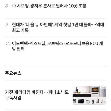
8
中 샤오펑, 광저우 본사로 딜러사 10곳 초청
9
현대차 '디 올 뉴 아반떼', 계약 첫날 1만 대 돌파…역대
최고 기록
10
어드밴텍-넥스트칩, 로보틱스·오토모티브용 ECU 개
발 협력
주요뉴스
가전 패러다임 바뀐다…파나소닉도
구독사업