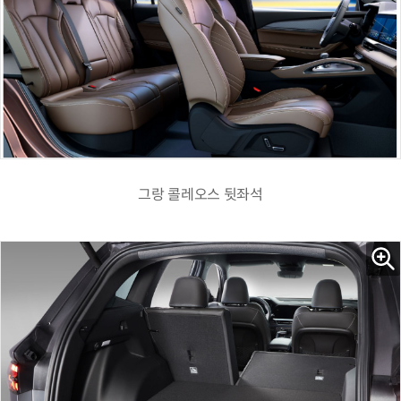
그랑 콜레오스 뒷좌석