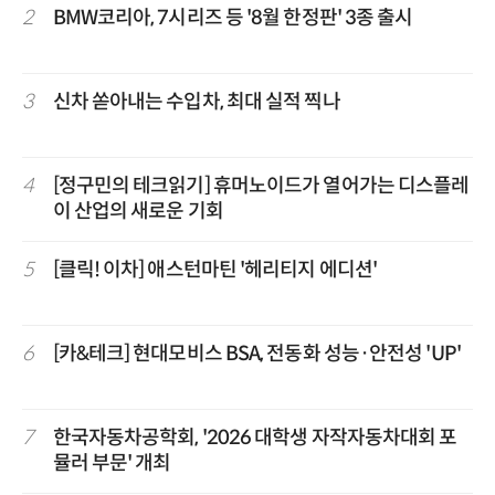
2
BMW코리아, 7시리즈 등 '8월 한정판' 3종 출시
3
신차 쏟아내는 수입차, 최대 실적 찍나
4
[정구민의 테크읽기] 휴머노이드가 열어가는 디스플레
이 산업의 새로운 기회
5
[클릭! 이차] 애스턴마틴 '헤리티지 에디션'
6
[카&테크] 현대모비스 BSA, 전동화 성능·안전성 'UP'
7
한국자동차공학회, '2026 대학생 자작자동차대회 포
뮬러 부문' 개최