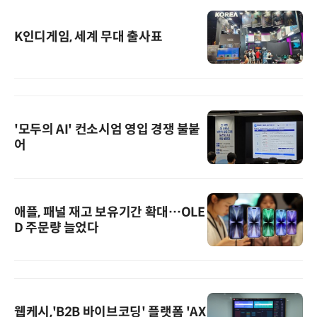
K인디게임, 세계 무대 출사표
'모두의 AI' 컨소시엄 영입 경쟁 불붙
어
애플, 패널 재고 보유기간 확대…OLE
D 주문량 늘었다
웹케시,'B2B 바이브코딩' 플랫폼 'AX