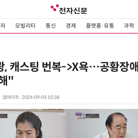
전자
모빌리티
통신
경제
플랫폼·유통
과학
광, 캐스팅 번복->X욕…공황장애
해"
업데이트 : 2024-09-05 10:38