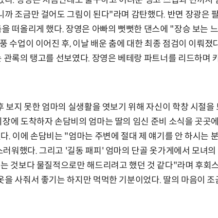
어갔다. 장영은 처음인데도 불구하고 어려운 탱고 스텝과 턴까지 
니까 조금만 걸어도 그림이 된다"라며 감탄했다. 반면 장광은 팔
춤을 떠올리게 했다. 장영은 아빠의 뻣뻣한 댄스에 "장승 보는 
풍 수업이 이어진 후, 이날 배운 춤에 대한 최종 점검이 이뤄졌다
는 관록의 탱고를 선보였다. 장영은 베테랑 파트너를 리드하며
이후 보지 못한 엄마의 실생활을 엿보기 위해 자신이 학창 시절을
시장에 도착하자 손담비의 엄마는 딸의 임신 준비 소식을 곳곳
다. 이에 손담비는 "엄마는 주변에 절대 제 얘기를 안 하시는 분
러워했다. 그리고 '길동 패피' 엄마의 단골 옷가게에서 모녀의 
가는 것보다 물질적으로만 해드리려고 했던 것 같다"라며 후회
옷을 사줘서 좋기는 하지만 먹먹한 기분이었다. 딸의 마음이 