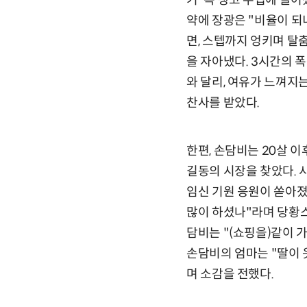
기' 속 탱고 수업에 들
약에 장광은 "비율이 되
면, 스텝까지 엉키며 탈
을 자아냈다. 3시간의 폭
와 달리, 여유가 느껴지
찬사를 받았다.
한편, 손담비는 20살 
길동의 시장을 찾았다. 
임신 기원 응원이 쏟아졌
많이 하셨나"라며 당황스
담비는 "(쇼핑을)같이 
손담비의 엄마는 "딸이 
며 소감을 전했다.