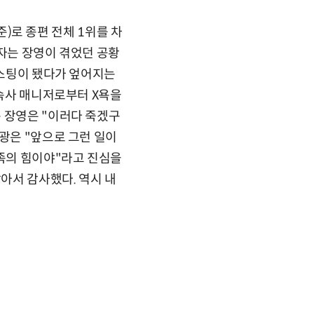
준)로 종편 전체 1위를 차
부자는 장영이 겪었던 공황
캐스팅이 됐다가 엎어지는
소속사 매니저로부터 X욕을
 장영은 "이러다 죽겠구
광은 "앞으로 그런 일이
가족의 힘이야"라고 진심을
같아서 감사했다. 역시 내