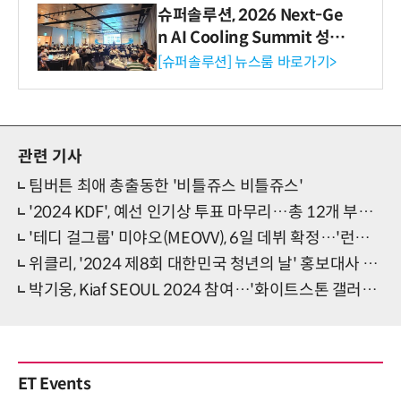
슈퍼솔루션, 2026 Next-Ge
n AI Cooling Summit 성황
리 성료
[슈퍼솔루션] 뉴스룸 바로가기>
관련 기사
팀버튼 최애 총출동한 '비틀쥬스 비틀쥬스'
'2024 KDF', 예선 인기상 투표 마무리…총 12개 부문 본선 투표 진행
'테디 걸그룹' 미야오(MEOVV), 6일 데뷔 확정…'런웨이 풍' 단체 트레일러 공개
위클리, '2024 제8회 대한민국 청년의 날' 홍보대사 위촉
박기웅, Kiaf SEOUL 2024 참여…'화이트스톤 갤러리' 자격 출품
ET Events