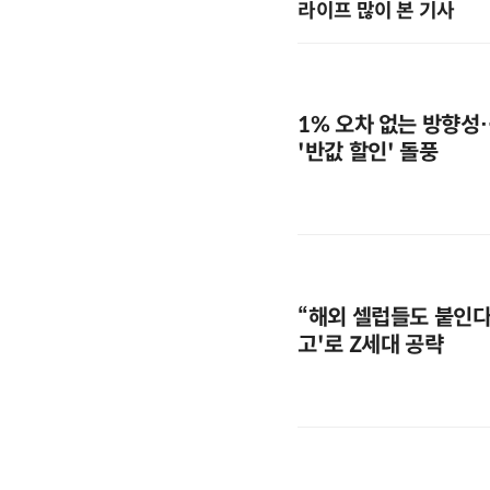
라이프 많이 본 기사
1% 오차 없는 방향성
'반값 할인' 돌풍
“해외 셀럽들도 붙인다”
고'로 Z세대 공략