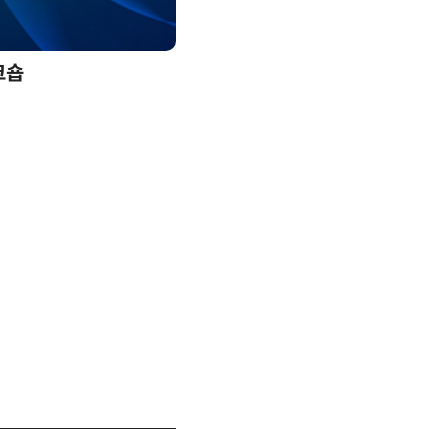
크숍
AI 핀옵스 실전 세미나: 폭증하는