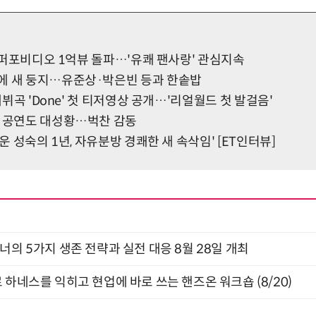
치' 퍼포비디오 1억뷰 돌파…'유쾌 팬사랑' 관심지속
에 새 둥지…유준상·박은빈 등과 한솥밥
 데뷔곡 'Done' 첫 티저영상 공개…'리얼월드 첫 발걸음'
른 공연도 대성황…벅찬 감동
로운 성숙의 1년, 자유분방 경쾌한 새 속삭임' [ET인터뷰]
X디자이너의 5가지 생존 전략과 실전 대응 8월 28일 개최
 하네스를 익히고 현업에 바로 쓰는 핸즈온 워크숍 (8/20)