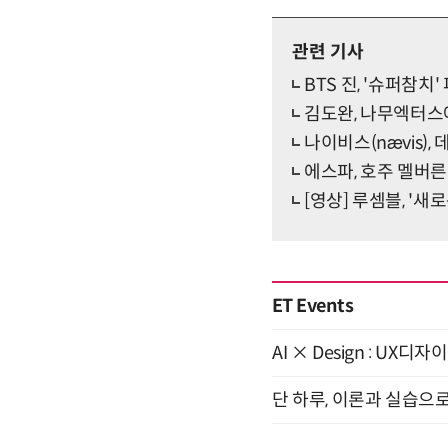
관련 기사
BTS 진, '슈퍼참
김도완, 나무엑터스
나이비스(nævis),
에스파, 호주 멜버
[영상] 루셈블, '새
ET Events
AI × Design : U
단 하루, 이론과 실습으로