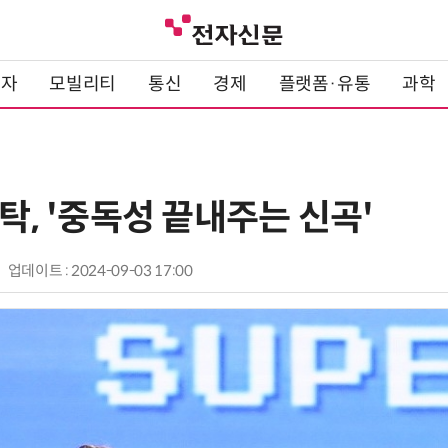
전자
모빌리티
통신
경제
플랫폼·유통
과학
영탁, '중독성 끝내주는 신곡'
업데이트 : 2024-09-03 17:00