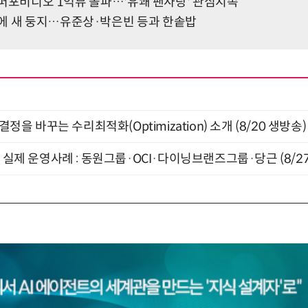
치' 퍼포비디오 1억뷰 돌파…'유쾌 팬사랑' 관심지속
에 새 둥지…유준상·박은빈 등과 한솥밥
결정을 바꾸는 수리최적화(Optimization) 소개 (8/20 생방송)
장 실제 운영사례 : 동원그룹·OCI·다이닝브랜즈그룹·당근 (8/27