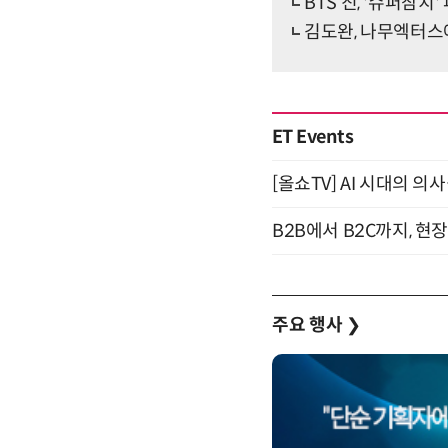
BTS 진, '슈퍼참
김도완, 나무엑터스
ET Events
[올쇼TV] AI 시대의 의사
B2B에서 B2C까지, 현
주요 행사
❯