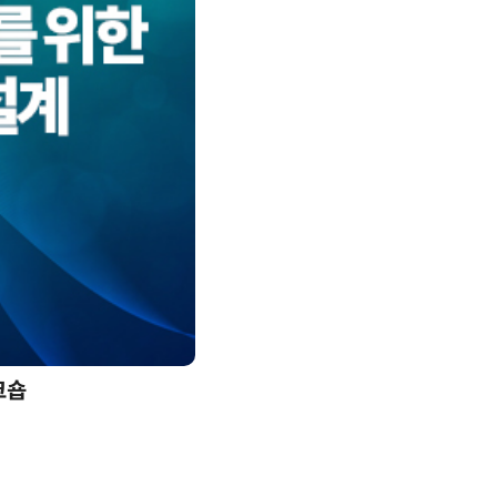
크숍
AI 핀옵스 실전 세미나: 폭증하는