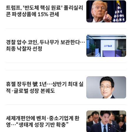
트럼프, '반도체 핵심 원료' 폴리실리
콘 파생상품에 15% 관세
경찰 압수 코인, 두나무가 보관한다…
최종 낙찰자 선정
휴젤 장두현 號 1년…상반기 최대 실
적·글로벌 성장 본궤도
세제개편안에 벤처·중소기업계 환
영…“생태계 성장 기반 확충”