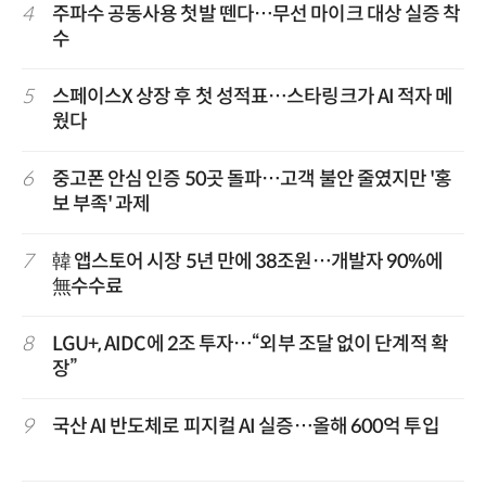
4
주파수 공동사용 첫발 뗀다…무선 마이크 대상 실증 착
수
5
스페이스X 상장 후 첫 성적표…스타링크가 AI 적자 메
웠다
6
중고폰 안심 인증 50곳 돌파…고객 불안 줄였지만 '홍
보 부족' 과제
7
韓 앱스토어 시장 5년 만에 38조원…개발자 90%에
無수수료
8
LGU+, AIDC에 2조 투자…“외부 조달 없이 단계적 확
장”
9
국산 AI 반도체로 피지컬 AI 실증…올해 600억 투입