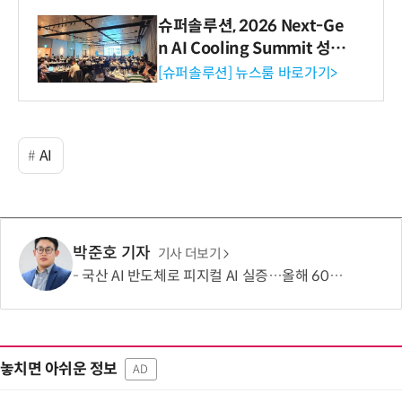
슈퍼솔루션, 2026 Next-Ge
n AI Cooling Summit 성황
리 성료
[슈퍼솔루션] 뉴스룸 바로가기>
AI
박준호 기자
기사 더보기
국산 AI 반도체로 피지컬 AI 실증…올해 600억 투입
놓치면 아쉬운 정보
AD