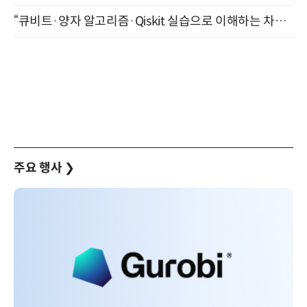
“큐비트·양자 알고리즘·Qiskit 실습으로 이해하는 차세대 컴퓨팅” (8/28)
주요 행사
❯