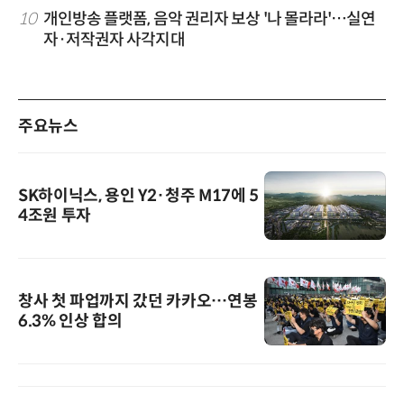
10
개인방송 플랫폼, 음악 권리자 보상 '나 몰라라'…실연
자·저작권자 사각지대
주요뉴스
SK하이닉스, 용인 Y2·청주 M17에 5
4조원 투자
창사 첫 파업까지 갔던 카카오…연봉
6.3% 인상 합의