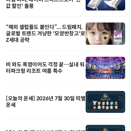
값 할인' 돌풍
“해외 셀럽들도 붙인다”... 드림패치,
글로벌 트렌드 겨냥한 '모양반창고'로
Z세대 공략
비 와도 폭염이어도 걱정 끝…실내 워
터파크형 리조트 여름 특수
[오늘의 운세] 2026년 7월 30일 띠별
운세