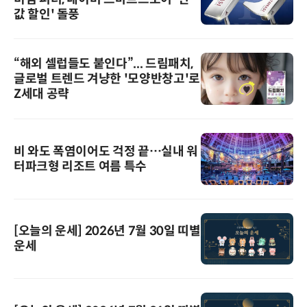
값 할인' 돌풍
“해외 셀럽들도 붙인다”... 드림패치,
글로벌 트렌드 겨냥한 '모양반창고'로
Z세대 공략
비 와도 폭염이어도 걱정 끝…실내 워
터파크형 리조트 여름 특수
[오늘의 운세] 2026년 7월 30일 띠별
운세