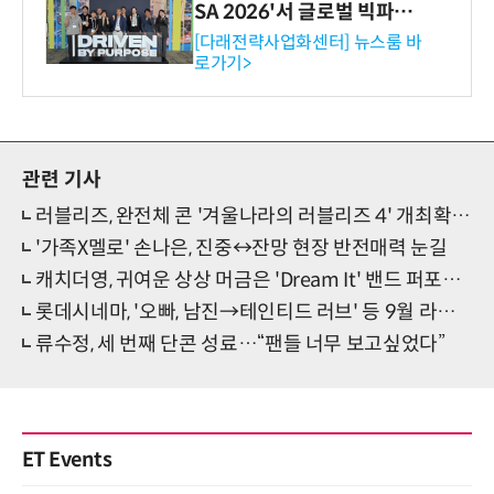
SA 2026'서 글로벌 빅파마
와의 비즈니스 미팅 지원…K
[다래전략사업화센터] 뉴스룸 바
로가기>
-바이오 해외 진출 교두보 확
보
관련 기사
러블리즈, 완전체 콘 '겨울나라의 러블리즈 4' 개최확정…데뷔 10주년 기념
'가족X멜로' 손나은, 진중↔잔망 현장 반전매력 눈길
캐치더영, 귀여운 상상 머금은 'Dream It' 밴드 퍼포먼스 공개
롯데시네마, '오빠, 남진→테인티드 러브' 등 9월 라인업 공개
류수정, 세 번째 단콘 성료…“팬들 너무 보고싶었다”
ET Events