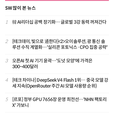
SW 많이 본 뉴스
1
韓 AI리더십 공백 장기화… 글로벌 3강 동력 꺼져간다
2
[테크데이, 빛으로 通한다]<2>오이솔루션, 광 통신 솔
루션 수직 계열화…'실리콘 포토닉스·CPO 집중 공략'
3
오픈AI 첫 AI 기기 윤곽…'도넛 모양'에 가격은
300~400달러
4
[테크 차이나] DeepSeek V4 Flash 1위… 중국 모델 강
세 지속(OpenRouter 주간 AI 모델 사용량 순위)
5
[르포] 정부 GPU 7656장 운영 최전선…'NHN 팩토리
X' 가보니