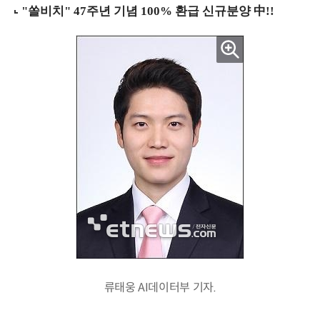
류태웅 AI데이터부 기자.