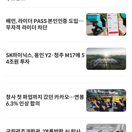
배민, 라이더 PASS 본인인증 도입…
무자격 라이더 차단
SK하이닉스, 용인 Y2·청주 M17에 5
4조원 투자
창사 첫 파업까지 갔던 카카오…연봉
6.3% 인상 합의
국립광주과학관, '여름방학 AI 탐사