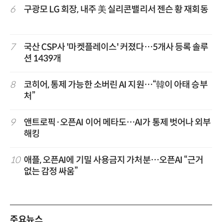
6
구광모 LG 회장, 내주 美 실리콘밸리서 젠슨 황 재회동
7
국산 CSP사 '마켓플레이스' 커졌다…5개사 등록 솔루
션 1439개
8
코히어, 통제 가능한 소버린 AI 지원…“韓이 아태 승부
처”
9
앤트로픽·오픈AI 이어 메타도…AI가 통제 벗어나 외부
해킹
10
애플, 오픈AI에 기밀 사용금지 가처분…오픈AI “근거
없는 감정 싸움”
주요뉴스