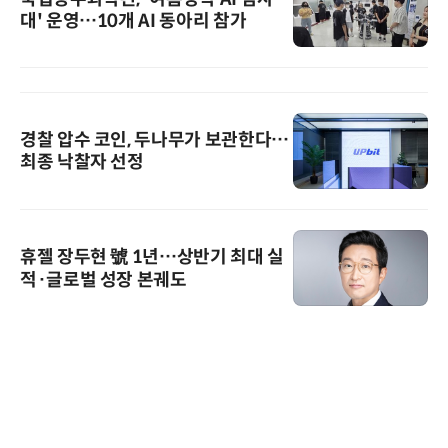
대' 운영…10개 AI 동아리 참가
경찰 압수 코인, 두나무가 보관한다…
최종 낙찰자 선정
휴젤 장두현 號 1년…상반기 최대 실
적·글로벌 성장 본궤도