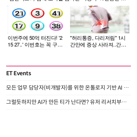
ET Events
모든 업무 담당자(비개발자)를 위한 온톨로지 기반 AI 지식체계 설계 1-day 워크숍 8월 20일 개최
그럴듯하지만 AI가 만든 티가 난다면? 유저 리서치부터 배포까지! (9/15)