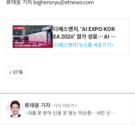
류태웅 기자 bigheroryu@etnews.com
디에스앤지, 'AI EXPO KOR
EA 2026' 참가 성료… AI 전
생애주기 아우르는 통합 솔루
[디에스앤지] 뉴스룸 바로가기>
션 선봬 [영상]
ET톡
류태웅 기자
기사 더보기
대출 못 받아 신용 못 쌓는 악순환…서민 신용평가 사각지대 메운다