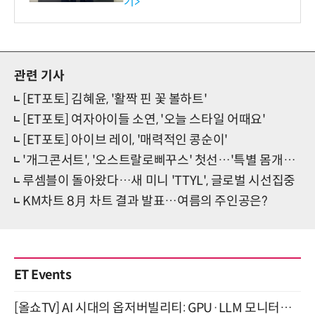
기>
관련 기사
[ET포토] 김혜윤, '활짝 핀 꽃 볼하트'
[ET포토] 여자아이들 소연, '오늘 스타일 어때요'
[ET포토] 아이브 레이, '매력적인 콩순이'
'개그콘서트', '오스트랄로삐꾸스' 첫선…'특별 몸개그' 폭소
루셈블이 돌아왔다…새 미니 'TTYL', 글로벌 시선집중
KM차트 8月 차트 결과 발표…여름의 주인공은?
ET Events
[올쇼TV] AI 시대의 옵저버빌리티: GPU·LLM 모니터링부터 AI 기반 장애 대응까지 (8/11 생방송)