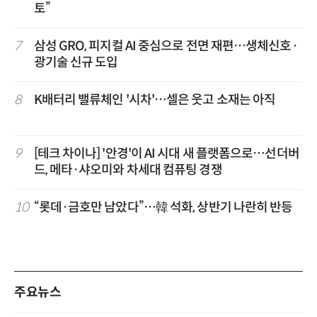
토”
7
삼성 GRO, 피지컬 AI 중심으로 전면 재편…생체신호·
광기술 신규 도입
8
K배터리 밸류체인 '시차'…셀은 웃고 소재는 아직
9
[테크 차이나] '안경'이 AI 시대 새 플랫폼으로…선더버
드, 메타·샤오미와 차세대 컴퓨팅 경쟁
10
“롯데·금호만 남았다”…韓 석화, 상반기 나란히 반등
주요뉴스