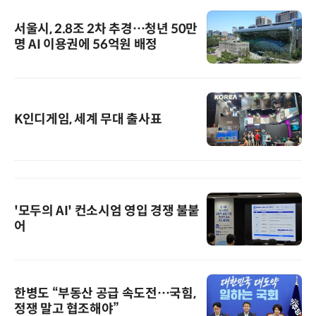
서울시, 2.8조 2차 추경…청년 50만
명 AI 이용권에 56억원 배정
K인디게임, 세계 무대 출사표
'모두의 AI' 컨소시엄 영입 경쟁 불붙
어
한병도 “부동산 공급 속도전…국힘,
정쟁 말고 협조해야”