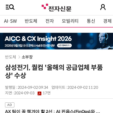
AI·SW
반도체
전자
모빌리티
통신
경제
반도체
소부장
삼성전기, 퀄컴 '올해의 공급업체 부품
상' 수상
발행일 : 2024-09-02 09:34
업데이트 : 2024-09-02 11:20
지면 :
2024-09-03
17면
AX 팀이 꼭 챙겨야 할 2선 : AI 핀옵스(FinOps)와 토큰 거버넌스 (8/21 잠실역)