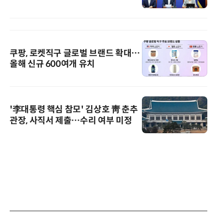
쿠팡, 로켓직구 글로벌 브랜드 확대…
올해 신규 600여개 유치
'李대통령 핵심 참모' 김상호 靑 춘추
관장, 사직서 제출…수리 여부 미정