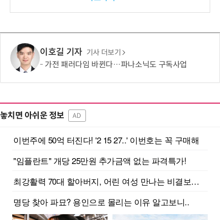
이호길 기자
기사 더보기
가전 패러다임 바뀐다…파나소닉도 구독사업
놓치면 아쉬운 정보
AD