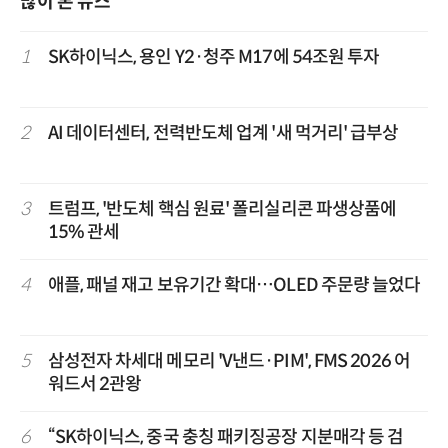
많이 본 뉴스
1
SK하이닉스, 용인 Y2·청주 M17에 54조원 투자
2
AI 데이터센터, 전력반도체 업계 '새 먹거리' 급부상
3
트럼프, '반도체 핵심 원료' 폴리실리콘 파생상품에
15% 관세
4
애플, 패널 재고 보유기간 확대…OLED 주문량 늘었다
5
삼성전자 차세대 메모리 'V낸드·PIM', FMS 2026 어
워드서 2관왕
6
“SK하이닉스, 중국 충칭 패키징공장 지분매각 등 검