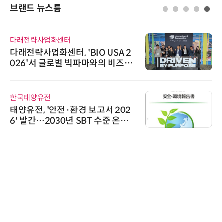
브랜드 뉴스룸
다래전략사업화센터
다래전략사업화센터, 'BIO USA 2
026'서 글로벌 빅파마와의 비즈니
스 미팅 지원…K-바이오 해외 진출
교두보 확보
한국태양유전
태양유전, '안전·환경 보고서 202
6' 발간…2030년 SBT 수준 온실
가스 감축 추진