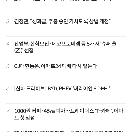
3
김정관, “성과급, 주총 승인 거치도록 상법 개정”
4
산업부, 한화오션·에코프로비엠 등 5개사 '슈퍼 을
(乙)' 선정
5
CJ대한통운, 이마트24 택배 다시 맡는다
6
[신차 드라이브] BYD, PHEV '씨라이언 6 DM-i'
7
1000원 커피·45㎝ 피자…트레이더스 'T-카페', 이마
트 첫 입점