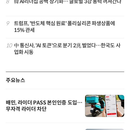
8
韓 AI리더십 공백 장기화… 글로벌 3강 동력 꺼져간다
9
트럼프, '반도체 핵심 원료' 폴리실리콘 파생상품에
15% 관세
10
中 통신사, 'AI 토큰'으로 분기 2兆 벌었다…한국도 사
업화 시동
주요뉴스
배민, 라이더 PASS 본인인증 도입…
무자격 라이더 차단