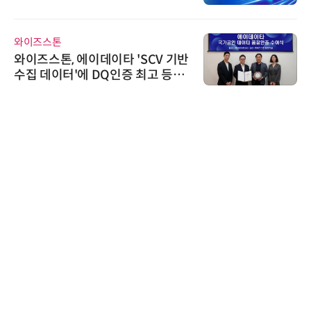
씨앤에프시스템
씨앤에프시스템, 오웬스그룹과 공
공 ERP·DX 사업 협력
한국태양유전
태양유전, '안전·환경 보고서 202
6' 발간…2030년 SBT 수준 온실
가스 감축 추진