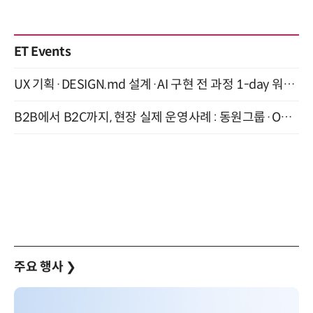
ET Events
UX 기획·DESIGN.md 설계·AI 구현 전 과정 1-day 워크숍 with Claude Code·Codex 9월 15일 개최
B2B에서 B2C까지, 현장 실제 운영사례 : 동원그룹·OCI·다이닝브랜즈그룹·당근 (8/27)
주요 행사
❯