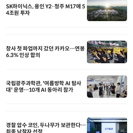
SK하이닉스, 용인 Y2·청주 M17에 5
4조원 투자
창사 첫 파업까지 갔던 카카오…연봉
6.3% 인상 합의
국립광주과학관, '여름방학 AI 탐사
대' 운영…10개 AI 동아리 참가
경찰 압수 코인, 두나무가 보관한다…
최종 낙찰자 선정