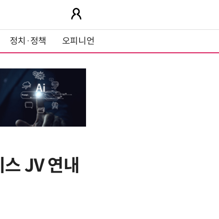
정치·정책
오피니언
스 JV 연내