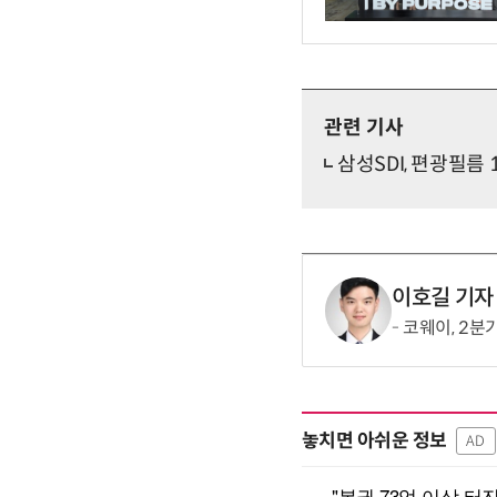
관련 기사
삼성SDI, 편광필름 
이호길 기자
코웨이, 2분
놓치면 아쉬운 정보
AD