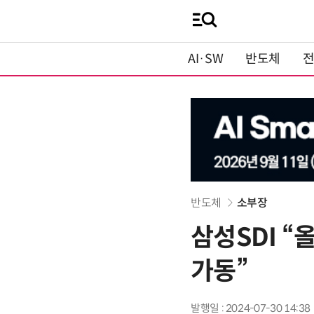
AI·SW
반도체
반도체
소부장
삼성SDI “
가동”
발행일 : 2024-07-30 14:38