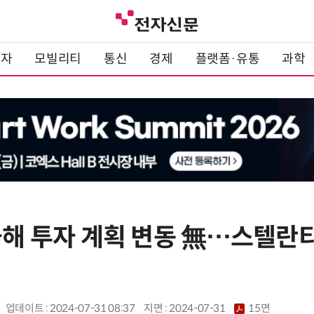
전자
모빌리티
통신
경제
플랫폼·유통
과학
올해 투자 계획 변동 無…스텔란티
업데이트 : 2024-07-31 08:37
지면 :
2024-07-31
15면