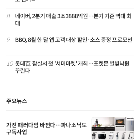
8
네이버, 2분기 매출 3조3888억원…분기 기준 역대 최
대
9
BBQ, 8월 한 달 앱 고객 대상 할인·소스 증정 프로모션
10
롯데百, 잠실서 첫 '서머마켓' 개최…포켓몬 별빛낙원
꾸린다
주요뉴스
가전 패러다임 바뀐다…파나소닉도
구독사업