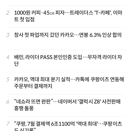
2
1000원 커피·45㎝ 피자…트레이더스 'T-카페', 이마
트 첫 입점
3
창사 첫 파업까지 갔던 카카오…연봉 6.3% 인상 합의
4
배민, 라이더 PASS 본인인증 도입…무자격 라이더 차
단
5
카카오, 역대 최대 분기 실적…카톡에 쿠팡이츠 연동해
주문부터 결제까지
6
“네쇼라 뜨면 완판”…네이버서 '갤럭시 Z8' 사전판매
흥행 돌풍
7
“쿠팡, 7월 결제액 6조1100억 '역대 최대'…쿠팡이츠
도 신기록”