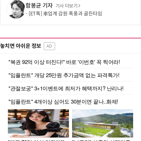
함봉균 기자
기사 더보기
[ET톡] 車업계 감원 폭풍과 골든타임
놓치면 아쉬운 정보
AD