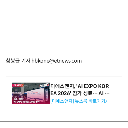
함봉균 기자 hbkone@etnews.com
디에스앤지, 'AI EXPO KOR
EA 2026' 참가 성료… AI 전
생애주기 아우르는 통합 솔루
[디에스앤지] 뉴스룸 바로가기>
션 선봬 [영상]