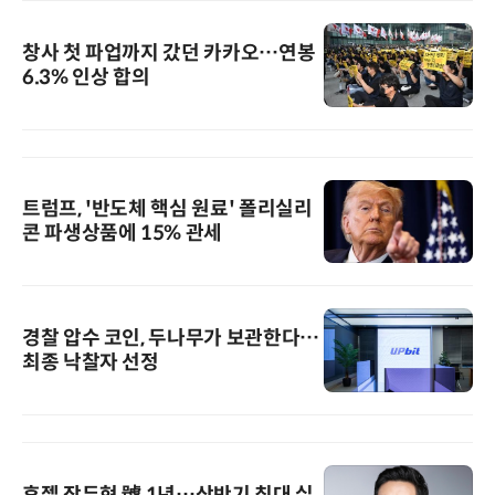
창사 첫 파업까지 갔던 카카오…연봉
6.3% 인상 합의
트럼프, '반도체 핵심 원료' 폴리실리
콘 파생상품에 15% 관세
경찰 압수 코인, 두나무가 보관한다…
최종 낙찰자 선정
휴젤 장두현 號 1년…상반기 최대 실