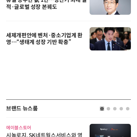
적·글로벌 성장 본궤도
세제개편안에 벤처·중소기업계 환
영…“생태계 성장 기반 확충”
브랜드 뉴스룸
에이블스토어
시놀로지, SK네트웍스서비스와 영