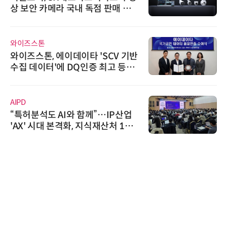
상 보안 카메라 국내 독점 판매 파
트너십 체결
와이즈스톤
와이즈스톤, 에이데이타 'SCV 기반
수집 데이터'에 DQ인증 최고 등급
수여
AIPD
“특허분석도 AI와 함께”…IP산업
'AX' 시대 본격화, 지식재산처 1호
AI IP데이터분석사 탄생