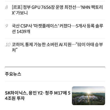
8
[르포] 정부 GPU 7656장 운영 최전선…'NHN 팩토리
X' 가보니
9
국산 CSP사 '마켓플레이스' 커졌다…5개사 등록 솔루
션 1439개
10
코히어, 통제 가능한 소버린 AI 지원…“韓이 아태 승부
처”
주요뉴스
SK하이닉스, 용인 Y2·청주 M17에 5
4조원 투자