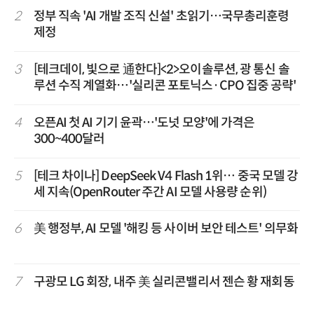
2
정부 직속 'AI 개발 조직 신설' 초읽기…국무총리훈령
제정
3
[테크데이, 빛으로 通한다]<2>오이솔루션, 광 통신 솔
루션 수직 계열화…'실리콘 포토닉스·CPO 집중 공략'
4
오픈AI 첫 AI 기기 윤곽…'도넛 모양'에 가격은
300~400달러
5
[테크 차이나] DeepSeek V4 Flash 1위… 중국 모델 강
세 지속(OpenRouter 주간 AI 모델 사용량 순위)
6
美 행정부, AI 모델 '해킹 등 사이버 보안 테스트' 의무화
7
구광모 LG 회장, 내주 美 실리콘밸리서 젠슨 황 재회동