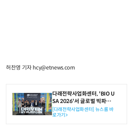
허찬영 기자 hcy@etnews.com
다래전략사업화센터, 'BIO U
SA 2026'서 글로벌 빅파마
와의 비즈니스 미팅 지원…K
[다래전략사업화센터] 뉴스룸 바
로가기>
-바이오 해외 진출 교두보 확
보