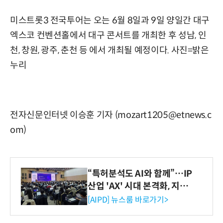
미스트롯3 전국투어는 오는 6월 8일과 9일 양일간 대구
엑스코 컨벤션홀에서 대구 콘서트를 개최한 후 성남, 인
천, 창원, 광주, 춘천 등 에서 개최될 예정이다. 사진=밝은
누리
전자신문인터넷 이승훈 기자 (mozart1205@etnews.c
om)
“특허분석도 AI와 함께”…IP
산업 'AX' 시대 본격화, 지식
재산처 1호 AI IP데이터분석
[AIPD] 뉴스룸 바로가기>
사 탄생