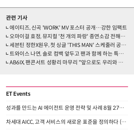
관련 기사
에이티즈, 신곡 'WORK' MV 포스터 공개…강한 임팩트
오마이걸 효정, 뮤지컬 '천 개의 파랑' 종연소감 전해…“첫 신고식, 많이 배운 찬란한 순간”
세븐틴 정한X원우, 첫 싱글 'THIS MAN' 스케줄러 공개…유닛데뷔 카운트다운
트와이스 나연, 솔로 컴백 앞두고 팬과 함께 하는 특별한 이벤트 개최
AB6IX, 팬콘서트 성황리 마무리 "앞으로도 우리와 계속 같이 걸어가자"
ET Events
성과를 만드는 AI 에이전트 운영 전략 및 사례 8월 27일 개최
차세대 AICC, 고객 서비스의 새로운 표준을 정의하다 (9/9)