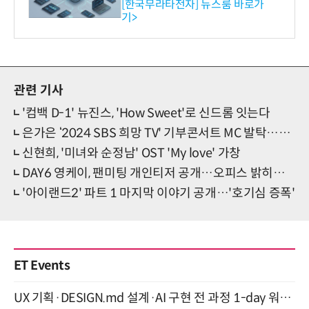
공…73개 제품 카테고리로
[한국무라타전자] 뉴스룸 바로가
기>
확대
관련 기사
'컴백 D-1' 뉴진스, 'How Sweet'로 신드롬 잇는다
은가은 ‘2024 SBS 희망 TV' 기부콘서트 MC 발탁…선한 영향력 발휘
신현희, '미녀와 순정남' OST 'My love' 가창
DAY6 영케이, 팬미팅 개인티저 공개…오피스 밝히는 '시크 매력'
'아이랜드2' 파트 1 마지막 이야기 공개…'호기심 증폭'
ET Events
UX 기획·DESIGN.md 설계·AI 구현 전 과정 1-day 워크숍 with Claude Code·Codex 9월 15일 개최