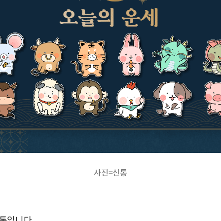
사진=신통
통입니다.