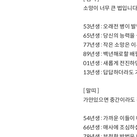
소망이 너무 큰 법입니다
53년생 : 오래전 병이 
65년생 : 당신의 능력을
77년생 : 작은 소망은 
89년생 : 백년해로할 배
01년생 : 새롭게 전진
13년생 : 답답하더라도
[ 말띠 ]
가만있으면 중간이라도 
54년생 : 가까운 이들
66년생 : 매사에 조심하
78년생 : 부정한 방법은