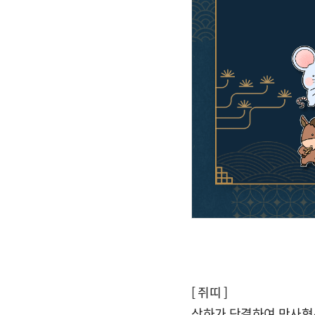
[ 쥐띠 ]
상하가 단결하여 만사형