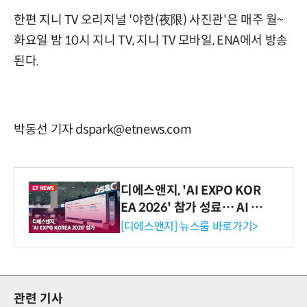
한편 지니 TV 오리지널 '야한(夜限) 사진관'은 매주 월~
화요일 밤 10시 지니 TV, 지니 TV 모바일, ENA에서 방송
된다.
박동선 기자 dspark@etnews.com
디에스앤지, 'AI EXPO KOR
EA 2026' 참가 성료… AI 전
생애주기 아우르는 통합 솔루
[디에스앤지] 뉴스룸 바로가기>
션 선봬 [영상]
관련 기사