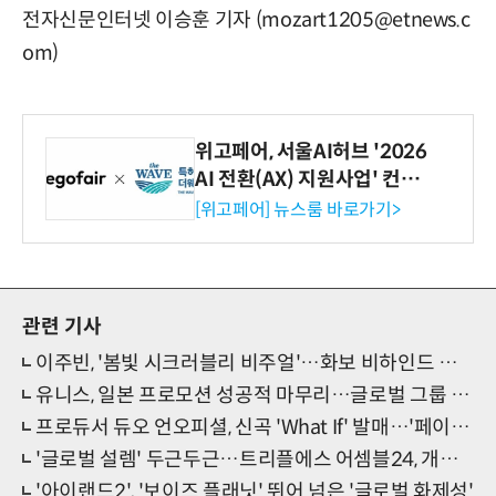
전자신문인터넷 이승훈 기자 (mozart1205@etnews.c
om)
위고페어, 서울AI허브 '2026
AI 전환(AX) 지원사업' 컨소
시엄 선정
[위고페어] 뉴스룸 바로가기>
관련 기사
이주빈, '봄빛 시크러블리 비주얼'…화보 비하인드 공개
유니스, 일본 프로모션 성공적 마무리…글로벌 그룹 보인다
프로듀서 듀오 언오피셜, 신곡 'What If' 발매…'페이퍼모드'의 출발
'글로벌 설렘' 두근두근…트리플에스 어셈블24, 개인 콘셉트 컷 공개
'아이랜드2', '보이즈 플래닛' 뛰어 넘은 '글로벌 화제성'